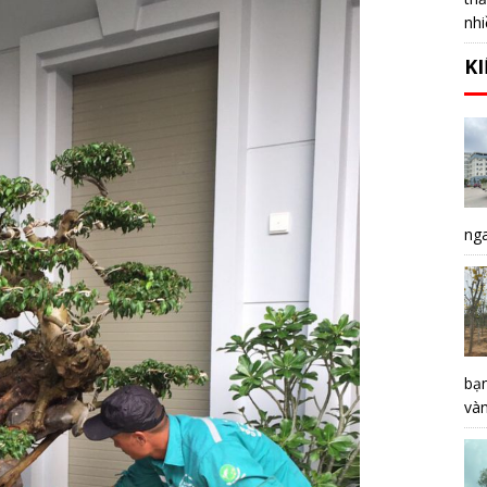
nhi
K
nga
bạ
vàn