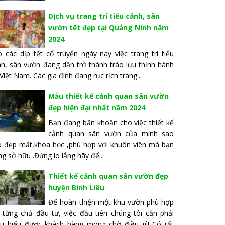
Dịch vụ trang trí tiểu cảnh, sân
vườn tết đẹp tại Quảng Ninh năm
2024
 các dịp tết cổ truyển ngày nay việc trang trí tiểu
nh, sân vườn đang dần trở thành trào lưu thịnh hành
 Việt Nam. Các gia đình đang rục rịch trang...
Mẫu thiết kế cảnh quan sân vườn
đẹp hiện đại nhất năm 2024
Bạn đang băn khoăn cho việc thiết kế
cảnh quan sân vườn của mình sao
o đẹp mắt,khoa học ,phù hợp với khuôn viên mà bạn
g sở hữu .Đừng lo lắng hãy để...
Thiết kế cảnh quan sân vườn đẹp
huyện Bình Liêu
Để hoàn thiện một khu vườn phù hợp
i từng chủ đầu tư, việc đầu tiên chúng tôi cần phải
ấu hiểu được khách hàng mong chờ điều gì! Có rất