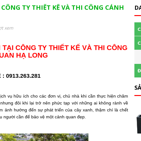
 CÔNG TY THIẾT KẾ VÀ THI CÔNG CẢNH
D
ợt xem
C
C
TẠI CÔNG TY THIẾT KẾ VÀ THI CÔNG
UAN HẠ LONG
Đ
 : 0913.263.281
S
ịch vụ hữu ích cho các đơn vị, chủ nhà khi cần thực hiện chăm
 nhưng đôi khi lại trở nên phức tạp với những ai không rành về
 ảnh hưởng đến sự phát triển của cây xanh, thậm chí là chết
iều người cần để bảo vệ một cảnh quan đẹp.