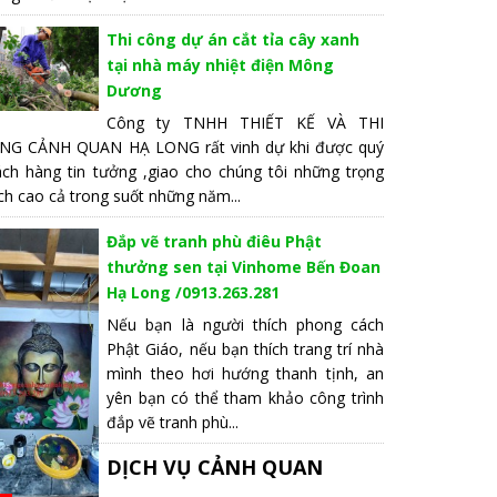
Thi công dự án cắt tỉa cây xanh
tại nhà máy nhiệt điện Mông
Dương
Công ty TNHH THIẾT KẾ VÀ THI
NG CẢNH QUAN HẠ LONG rất vinh dự khi được quý
ách hàng tin tưởng ,giao cho chúng tôi những trọng
ch cao cả trong suốt những năm...
Đắp vẽ tranh phù điêu Phật
thưởng sen tại Vinhome Bến Đoan
Hạ Long /0913.263.281
Nếu bạn là người thích phong cách
Phật Giáo, nếu bạn thích trang trí nhà
mình theo hơi hướng thanh tịnh, an
yên bạn có thể tham khảo công trình
đắp vẽ tranh phù...
DỊCH VỤ CẢNH QUAN