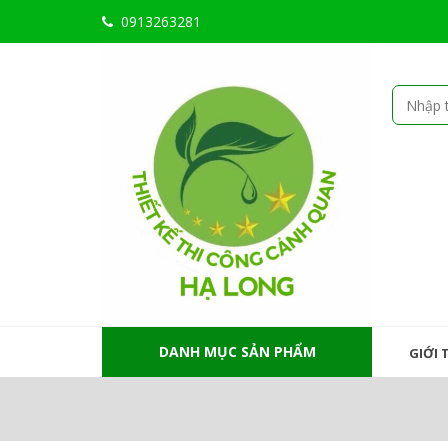
0913263281
DANH MỤC SẢN PHẨM
GIỚI 