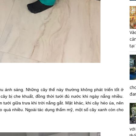
Vào
cả
tại
ch
iều ánh sáng. Những cây thế này thường không phát triển tốt ở
đan
 cây bị che khuất, đồng thời tưới đủ nước khi ngày nắng nhiều.
 tưới giữa trưa khi trời nắng gắt. Mặt khác, khi cây héo úa, nên
 quá nhiều. Ngoài tác dụng thẩm mỹ, một số cây xanh còn cho
vớ
th