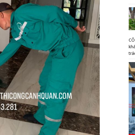
CÔ
kh
trá