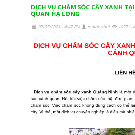
DỊCH VỤ CHĂM SÓC CÂY XANH TẠI
QUAN HẠ LONG
07/07/2021 - 4:47 PM
mainhubui
1037 Lư
DỊCH VỤ CHĂM SÓC CÂY XANH 
CẢNH Q
LIÊN HỆ
Dịch vụ chăm sóc cây xanh Quảng Ninh
là một d
sóc cảnh quan. Đôi khi việc chăm sóc thật đơn gian,
chăm sóc. Việc chăm sóc không đúng cách có thể làm
cây. Vì thế, một dịch vụ chuyên nghiệp là điều mà nh