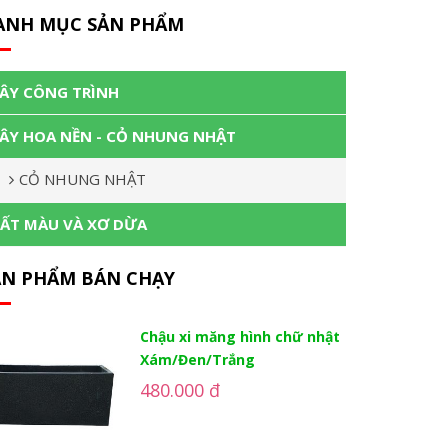
ANH MỤC SẢN PHẨM
ÂY CÔNG TRÌNH
ÂY HOA NỀN - CỎ NHUNG NHẬT
CỎ NHUNG NHẬT
ẤT MÀU VÀ XƠ DỪA
ẢN PHẨM BÁN CHẠY
Chậu xi măng hình chữ nhật
Xám/Đen/Trắng
480.000 đ