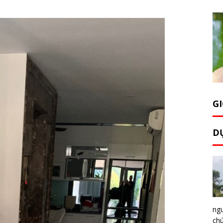
GI
D
ng
chú