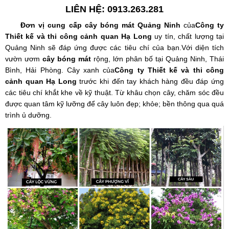
LIÊN HỆ: 0913.263.281
Đơn vị cung cấp cây bóng mát Quảng Ninh
của
Công ty
Thiết kế và thi công cảnh quan Hạ Long
uy tín, chất lượng tại
Quảng Ninh sẽ đáp ứng được các tiêu chí của bạn.Với diện tích
vườn ươm
cây bóng mát
rộng, lớn phân bố tại Quảng Ninh, Thái
Bình, Hải Phòng. Cây xanh của
Công ty Thiết kế và thi công
cảnh quan Hạ Long
trước khi đến tay khách hàng đều đáp ứng
các tiêu chí khắt khe về kỹ thuật. Từ khâu chọn cây, chăm sóc đều
được quan tâm kỹ lưỡng để cây luôn đẹp; khỏe; bền thông qua quá
trình ủ dưỡng.