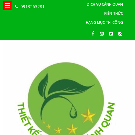
DỊCH VỤ CẢNH QUAN
0913263281
KIẾN THỨC
HẠNG MỤC THI CÔNG