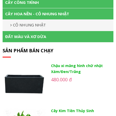
CÂY CÔNG TRÌNH
CÂY HOA NỀN - CỎ NHUNG NHẬT
CỎ NHUNG NHẬT
ĐẤT MÀU VÀ XƠ DỪA
SẢN PHẨM BÁN CHẠY
Chậu xi măng hình chữ nhật
Xám/Đen/Trắng
480.000 đ
Cây Kim Tiền Thủy Sinh