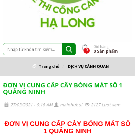
Giỏ hàng
0
0
Sản phẩm
Trang chủ
DỊCH VỤ CẢNH QUAN
ĐƠN VỊ CUNG CẤP CÂY BÓNG MÁT SỐ 1
QUẢNG NINH
27/03/2021 - 9:18 AM
mainhubui
2127 Lượt xem
ĐƠN VỊ CUNG CẤP CÂY BÓNG MÁT SỐ
1 QUẢNG NINH