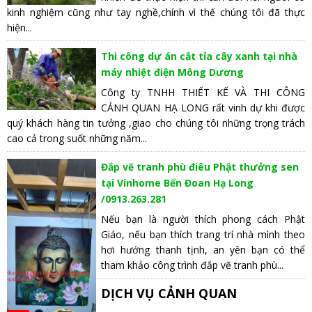
kinh nghiệm cũng như tay nghề,chính vì thế chúng tôi đã thực
hiện...
Thi công dự án cắt tỉa cây xanh tại nhà
máy nhiệt điện Mông Dương
Công ty TNHH THIẾT KẾ VÀ THI CÔNG
CẢNH QUAN HẠ LONG rất vinh dự khi được
quý khách hàng tin tưởng ,giao cho chúng tôi những trọng trách
cao cả trong suốt những năm...
Đắp vẽ tranh phù điêu Phật thưởng sen
tại Vinhome Bến Đoan Hạ Long
/0913.263.281
Nếu bạn là người thích phong cách Phật
Giáo, nếu bạn thích trang trí nhà mình theo
hơi hướng thanh tịnh, an yên bạn có thể
tham khảo công trình đắp vẽ tranh phù...
DỊCH VỤ CẢNH QUAN