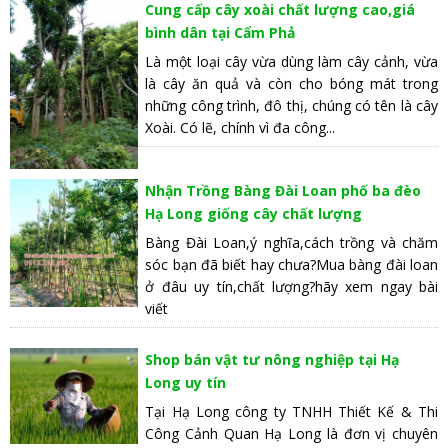
Cung cấp cây xoài chất lượng cao,giá
bình dân tại Cẩm Phả
Là một loại cây vừa dùng làm cây cảnh, vừa
là cây ăn quả và còn cho bóng mát trong
những công trình, đô thị, chúng có tên là cây
Xoài. Có lẽ, chính vì đa công...
Nhận Trồng Bàng Đài Loan phố ba đèo
Hạ Long giống cây chất lượng
Bàng Đài Loan,ý nghĩa,cách trồng và chăm
sóc bạn đã biết hay chưa?Mua bàng đài loan
ở đâu uy tín,chất lượng?hãy xem ngay bài
viết
Shop bán vật tư nông nghiệp tại Hạ
Long uy tín
Tại Hạ Long công ty TNHH Thiết Kế & Thi
Công Cảnh Quan Hạ Long là đơn vị chuyên