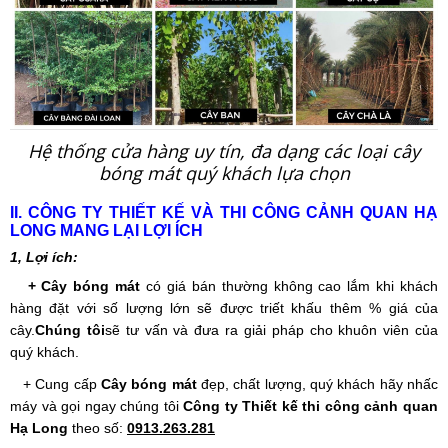
Hệ thống cửa hàng uy tín, đa dạng các loại cây
bóng mát quý khách lựa chọn
II. CÔNG TY THIẾT KẾ VÀ THI CÔNG CẢNH QUAN HẠ
LONG MANG LẠI LỢI ÍCH
1, Lợi ích:
+ Cây bóng mát
có giá bán thường không cao lắm khi khách
hàng đặt với số lượng lớn sẽ được triết khấu thêm % giá của
cây.
Chúng tôi
sẽ tư vấn và đưa ra giải pháp cho khuôn viên của
quý khách.
+ Cung cấp
Cây bóng mát
đẹp, chất lượng, quý khách hãy nhấc
máy và gọi ngay chúng tôi
Công ty Thiết kế thi công cảnh quan
Hạ Long
theo số:
0913.263.281