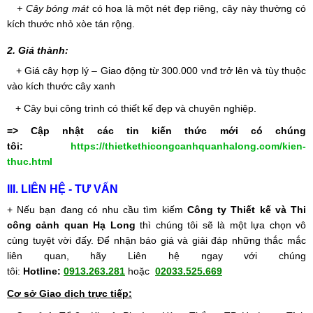
+ Cây bóng mát
có hoa là một nét đẹp riêng, cây này thường có
kích thước nhỏ xòe tán rộng.
2. Giá thành:
+ Giá cây hợp lý – Giao động từ 300.000 vnđ trở lên và tùy thuộc
vào kích thước cây xanh
+ Cây bụi công trình có thiết kế đẹp và chuyên nghiệp.
=> Cập nhật các tin kiến thức mới có chúng
tôi:
https://thietkethicongcanhquanhalong.com/kien-
thuc.html
III. LIÊN HỆ - TƯ VẤN
+ Nếu bạn đang có nhu cầu tìm kiếm
Công ty Thiết kế và Thi
công cảnh quan Hạ Long
thì chúng tôi sẽ là một lựa chọn vô
cùng tuyệt vời đấy. Để nhận báo giá và giải đáp những thắc mắc
liên quan, hãy Liên hệ ngay với chúng
tôi:
Hotline:
0913.263.281
hoặc
02033.525.669
Cơ sở Giao dịch trực tiếp: