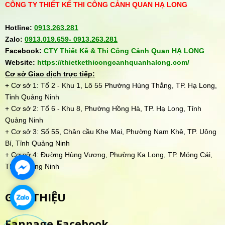
CÔNG TY THIẾT KẾ THI CÔNG CẢNH QUAN HẠ LONG
Hotline:
0913.263.281
Zalo:
0913.019.659-
0913.263.281
Facebook:
CTY Thiết Kế & Thi Công Cảnh Quan HẠ LONG
Website:
https://thietkethicongcanhquanhalong.com/
Cơ sở Giao dịch trực tiếp:
+ Cơ sở 1: Tổ 2 - Khu 1, Lô 55 Phường Hùng Thắng, TP. Hạ Long,
Tỉnh Quảng Ninh
+ Cơ sở 2: Tổ 6 - Khu 8, Phường Hồng Hà, TP. Hạ Long, Tỉnh
Quảng Ninh
+ Cơ sở 3: Số 55, Chân cầu Khe Mai, Phường Nam Khê, TP. Uông
Bí, Tỉnh Quảng Ninh
+ Cơ sở 4: Đường Hùng Vương, Phường Ka Long, TP. Móng Cái,
Tỉnh Quảng Ninh
GIỚI THIỆU
Fanpage Facebook