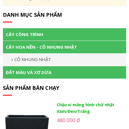
DANH MỤC SẢN PHẨM
CÂY CÔNG TRÌNH
CÂY HOA NỀN - CỎ NHUNG NHẬT
CỎ NHUNG NHẬT
ĐẤT MÀU VÀ XƠ DỪA
SẢN PHẨM BÁN CHẠY
Chậu xi măng hình chữ nhật
Xám/Đen/Trắng
480.000 đ