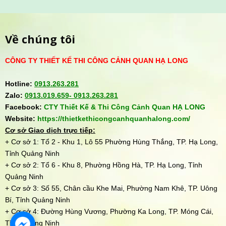
Về chúng tôi
CÔNG TY THIẾT KẾ THI CÔNG CẢNH QUAN HẠ LONG
Hotline:
0913.263.281
Zalo:
0913.019.659-
0913.263.281
Facebook:
CTY Thiết Kế & Thi Công Cảnh Quan HẠ LONG
Website:
https://thietkethicongcanhquanhalong.com/
Cơ sở Giao dịch trực tiếp:
+ Cơ sở 1: Tổ 2 - Khu 1, Lô 55 Phường Hùng Thắng, TP. Hạ Long,
Tỉnh Quảng Ninh
+ Cơ sở 2: Tổ 6 - Khu 8, Phường Hồng Hà, TP. Hạ Long, Tỉnh
Quảng Ninh
+ Cơ sở 3: Số 55, Chân cầu Khe Mai, Phường Nam Khê, TP. Uông
Bí, Tỉnh Quảng Ninh
+ Cơ sở 4: Đường Hùng Vương, Phường Ka Long, TP. Móng Cái,
Tỉnh Quảng Ninh