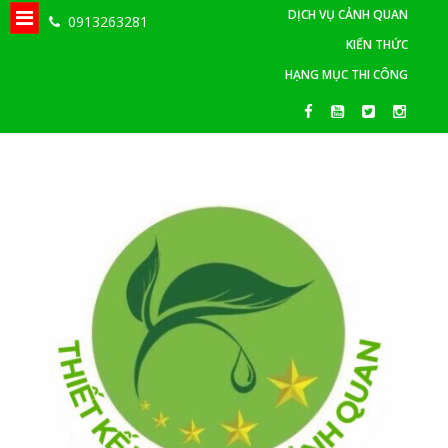
DỊCH VỤ CẢNH QUAN
0913263281
KIẾN THỨC
HẠNG MỤC THI CÔNG