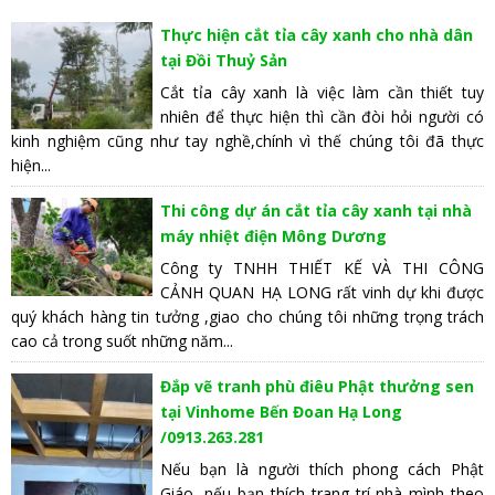
Thực hiện cắt tỉa cây xanh cho nhà dân
tại Đồi Thuỷ Sản
Cắt tỉa cây xanh là việc làm cần thiết tuy
nhiên để thực hiện thì cần đòi hỏi người có
kinh nghiệm cũng như tay nghề,chính vì thế chúng tôi đã thực
hiện...
Thi công dự án cắt tỉa cây xanh tại nhà
máy nhiệt điện Mông Dương
Công ty TNHH THIẾT KẾ VÀ THI CÔNG
CẢNH QUAN HẠ LONG rất vinh dự khi được
quý khách hàng tin tưởng ,giao cho chúng tôi những trọng trách
cao cả trong suốt những năm...
Đắp vẽ tranh phù điêu Phật thưởng sen
tại Vinhome Bến Đoan Hạ Long
/0913.263.281
Nếu bạn là người thích phong cách Phật
Giáo, nếu bạn thích trang trí nhà mình theo