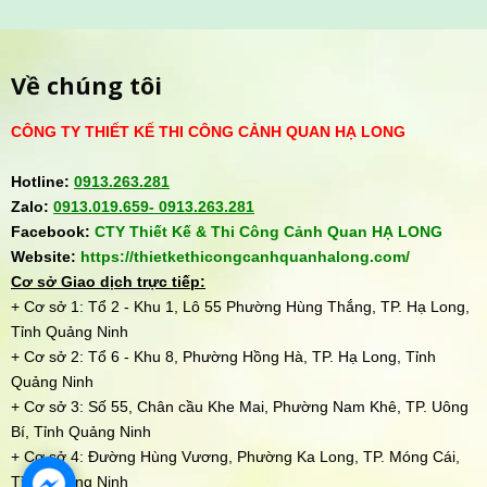
Về chúng tôi
CÔNG TY THIẾT KẾ THI CÔNG CẢNH QUAN HẠ LONG
Hotline:
0913.263.281
Zalo:
0913.019.659-
0913.263.281
Facebook:
CTY Thiết Kế & Thi Công Cảnh Quan HẠ LONG
Website:
https://thietkethicongcanhquanhalong.com/
Cơ sở Giao dịch trực tiếp:
+ Cơ sở 1: Tổ 2 - Khu 1, Lô 55 Phường Hùng Thắng, TP. Hạ Long,
Tỉnh Quảng Ninh
+ Cơ sở 2: Tổ 6 - Khu 8, Phường Hồng Hà, TP. Hạ Long, Tỉnh
Quảng Ninh
+ Cơ sở 3: Số 55, Chân cầu Khe Mai, Phường Nam Khê, TP. Uông
Bí, Tỉnh Quảng Ninh
+ Cơ sở 4: Đường Hùng Vương, Phường Ka Long, TP. Móng Cái,
Tỉnh Quảng Ninh