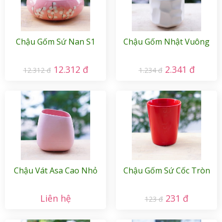
Chậu Gốm Sứ Nan S1
Chậu Gốm Nhật Vuông
12.312 đ
2.341 đ
12.312 đ
1.234 đ
Chậu Vát Asa Cao Nhỏ
Chậu Gốm Sứ Cốc Tròn
Liên hệ
231 đ
123 đ