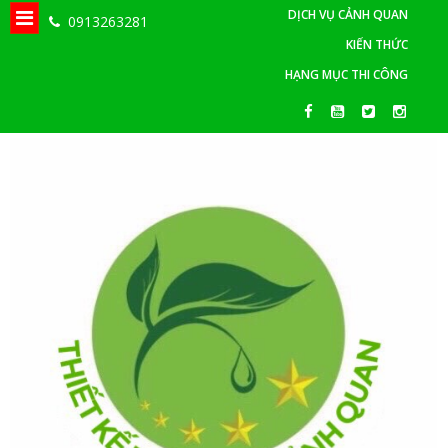
DỊCH VỤ CẢNH QUAN
0913263281
KIẾN THỨC
HẠNG MỤC THI CÔNG