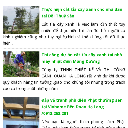
Thực hiện cắt tỉa cây xanh cho nhà dân
tại Đồi Thuỷ Sản
Cắt tỉa cây xanh là việc làm cần thiết tuy
nhiên để thực hiện thì cần đòi hỏi người có
kinh nghiệm cũng như tay nghề,chính vì thế chúng tôi đã thực
hiện...
Thi công dự án cắt tỉa cây xanh tại nhà
máy nhiệt điện Mông Dương
Công ty TNHH THIẾT KẾ VÀ THI CÔNG
CẢNH QUAN HẠ LONG rất vinh dự khi được
quý khách hàng tin tưởng ,giao cho chúng tôi những trọng trách
cao cả trong suốt những năm...
Đắp vẽ tranh phù điêu Phật thưởng sen
tại Vinhome Bến Đoan Hạ Long
/0913.263.281
Nếu bạn là người thích phong cách Phật
Giáo, nếu bạn thích trang trí nhà mình theo