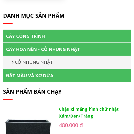
DANH MỤC SẢN PHẨM
CÂY CÔNG TRÌNH
CÂY HOA NỀN - CỎ NHUNG NHẬT
CỎ NHUNG NHẬT
ĐẤT MÀU VÀ XƠ DỪA
SẢN PHẨM BÁN CHẠY
Chậu xi măng hình chữ nhật
Xám/Đen/Trắng
480.000 đ