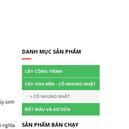
DANH MỤC SẢN PHẨM
CÂY CÔNG TRÌNH
CÂY HOA NỀN - CỎ NHUNG NHẬT
CỎ NHUNG NHẬT
ủy sinh
ĐẤT MÀU VÀ XƠ DỪA
SẢN PHẨM BÁN CHẠY
ý nghĩa