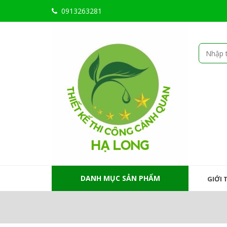
0913263281
DANH MỤC SẢN PHẨM
GIỚI 