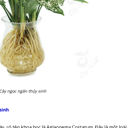
Cây ngọc ngân thủy sinh
sinh
y, có tên khoa học là Aglaonema Costatum. Đây là một loài 