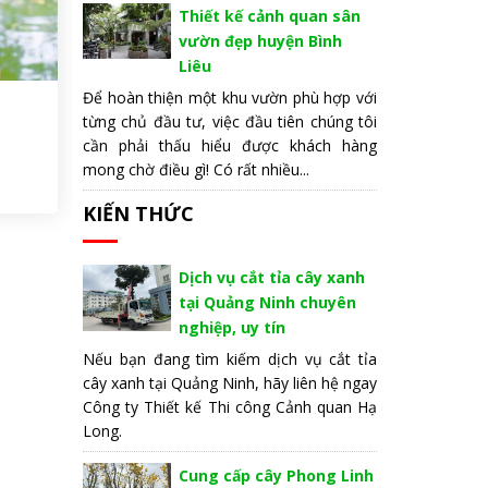
Thiết kế cảnh quan sân
vườn đẹp huyện Bình
Liêu
Để hoàn thiện một khu vườn phù hợp với
Cây Kim Tiền Thủy Sinh
từng chủ đầu tư, việc đầu tiên chúng tôi
cần phải thấu hiểu được khách hàng
2.340 đ
mong chờ điều gì! Có rất nhiều...
1.230 đ
KIẾN THỨC
Dịch vụ cắt tỉa cây xanh
tại Quảng Ninh chuyên
nghiệp, uy tín
Nếu bạn đang tìm kiếm dịch vụ cắt tỉa
cây xanh tại Quảng Ninh, hãy liên hệ ngay
Công ty Thiết kế Thi công Cảnh quan Hạ
Long.
Cung cấp cây Phong Linh