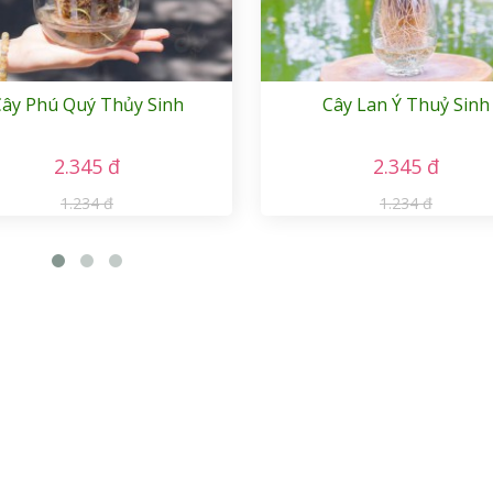
ây Phú Quý Thủy Sinh
Cây Lan Ý Thuỷ Sinh
2.345 đ
2.345 đ
1.234 đ
1.234 đ