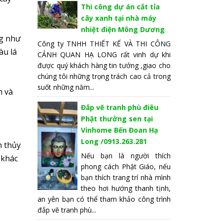
Thi công dự án cắt tỉa
cây xanh tại nhà máy
nhiệt điện Mông Dương
ng như
Công ty TNHH THIẾT KẾ VÀ THI CÔNG
àu lá
CẢNH QUAN HẠ LONG rất vinh dự khi
được quý khách hàng tin tưởng ,giao cho
chúng tôi những trọng trách cao cả trong
suốt những năm...
h và
Đắp vẽ tranh phù điêu
Phật thưởng sen tại
Vinhome Bến Đoan Hạ
Long /0913.263.281
h thủy
Nếu bạn là người thích
 khác
phong cách Phật Giáo, nếu
bạn thích trang trí nhà mình
theo hơi hướng thanh tịnh,
an yên bạn có thể tham khảo công trình
đắp vẽ tranh phù...