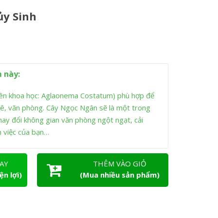
y Sinh
 này:
ên khoa học: Aglaonema Costatum) phù hợp để
phê, văn phòng. Cây Ngọc Ngân sẽ là một trong
hay đổi không gian văn phòng ngột ngạt, cải
m việc của bạn…
AY
THÊM VÀO GIỎ
ện lợi)
(Mua nhiều sản phẩm)