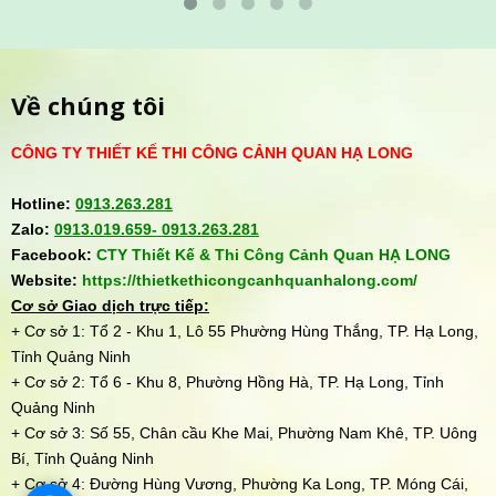
Về chúng tôi
CÔNG TY THIẾT KẾ THI CÔNG CẢNH QUAN HẠ LONG
Hotline:
0913.263.281
Zalo:
0913.019.659-
0913.263.281
Facebook:
CTY Thiết Kế & Thi Công Cảnh Quan HẠ LONG
Website:
https://thietkethicongcanhquanhalong.com/
Cơ sở Giao dịch trực tiếp:
+ Cơ sở 1: Tổ 2 - Khu 1, Lô 55 Phường Hùng Thắng, TP. Hạ Long,
Tỉnh Quảng Ninh
+ Cơ sở 2: Tổ 6 - Khu 8, Phường Hồng Hà, TP. Hạ Long, Tỉnh
Quảng Ninh
+ Cơ sở 3: Số 55, Chân cầu Khe Mai, Phường Nam Khê, TP. Uông
Bí, Tỉnh Quảng Ninh
+ Cơ sở 4: Đường Hùng Vương, Phường Ka Long, TP. Móng Cái,