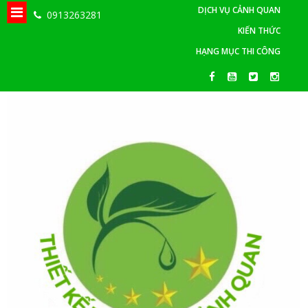
DỊCH VỤ CẢNH QUAN
0913263281
KIẾN THỨC
HẠNG MỤC THI CÔNG