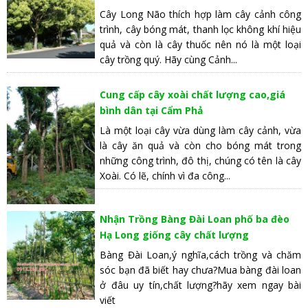
Cây Long Não thích hợp làm cây cảnh công
trình, cây bóng mát, thanh lọc không khí hiệu
quả và còn là cây thuốc nên nó là một loại
cây trồng quý. Hãy cùng Cảnh...
Cung cấp cây xoài chất lượng cao,giá
bình dân tại Cẩm Phả
Là một loại cây vừa dùng làm cây cảnh, vừa
là cây ăn quả và còn cho bóng mát trong
những công trình, đô thị, chúng có tên là cây
Xoài. Có lẽ, chính vì đa công...
Nhận Trồng Bàng Đài Loan phố ba đèo
Hạ Long giống cây chất lượng
Bàng Đài Loan,ý nghĩa,cách trồng và chăm
sóc bạn đã biết hay chưa?Mua bàng đài loan
ở đâu uy tín,chất lượng?hãy xem ngay bài
viết