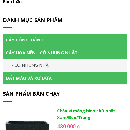
Bình luận:
DANH MỤC SẢN PHẨM
CÂY CÔNG TRÌNH
CÂY HOA NỀN - CỎ NHUNG NHẬT
CỎ NHUNG NHẬT
ĐẤT MÀU VÀ XƠ DỪA
SẢN PHẨM BÁN CHẠY
Chậu xi măng hình chữ nhật
Xám/Đen/Trắng
480.000 đ