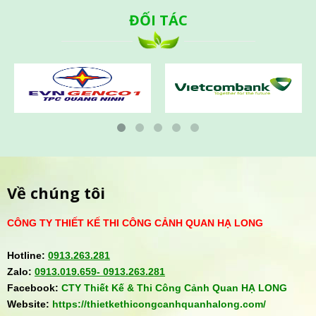
ĐỐI TÁC
Về chúng tôi
CÔNG TY THIẾT KẾ THI CÔNG CẢNH QUAN HẠ LONG
Hotline:
0913.263.281
Zalo:
0913.019.659-
0913.263.281
Facebook:
CTY Thiết Kế & Thi Công Cảnh Quan HẠ LONG
Website:
https://thietkethicongcanhquanhalong.com/