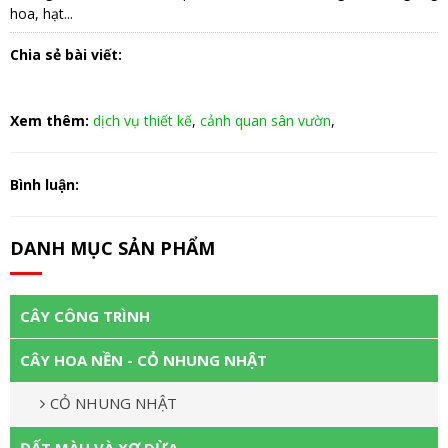
hoa, hạt...
Chia sẻ bài viết:
Xem thêm:
dịch vụ thiết kế
,
cảnh quan sân vườn
,
Bình luận:
DANH MỤC SẢN PHẨM
CÂY CÔNG TRÌNH
CÂY HOA NỀN - CỎ NHUNG NHẬT
CỎ NHUNG NHẬT
ĐẤT MÀU VÀ XƠ DỪA