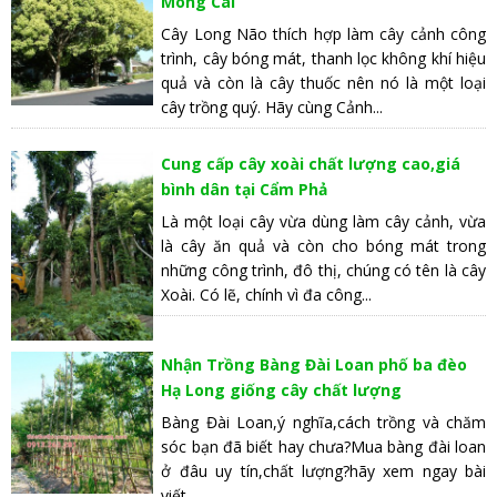
Móng Cái
Cây Long Não thích hợp làm cây cảnh công
trình, cây bóng mát, thanh lọc không khí hiệu
quả và còn là cây thuốc nên nó là một loại
cây trồng quý. Hãy cùng Cảnh...
Cung cấp cây xoài chất lượng cao,giá
bình dân tại Cẩm Phả
Là một loại cây vừa dùng làm cây cảnh, vừa
là cây ăn quả và còn cho bóng mát trong
những công trình, đô thị, chúng có tên là cây
Xoài. Có lẽ, chính vì đa công...
Nhận Trồng Bàng Đài Loan phố ba đèo
Hạ Long giống cây chất lượng
Bàng Đài Loan,ý nghĩa,cách trồng và chăm
sóc bạn đã biết hay chưa?Mua bàng đài loan
ở đâu uy tín,chất lượng?hãy xem ngay bài
viết