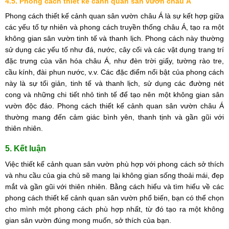
4.5. Phong cách thiết kế cảnh quan sân vườn châu Á
Phong cách thiết kế cảnh quan sân vườn châu Á là sự kết hợp giữa
các yếu tố tự nhiên và phong cách truyền thống châu Á, tạo ra một
không gian sân vườn tinh tế và thanh lịch. Phong cách này thường
sử dụng các yếu tố như đá, nước, cây cối và các vật dụng trang trí
đặc trưng của văn hóa châu Á, như đèn trời giấy, tường rào tre,
cầu kính, đài phun nước, v.v. Các đặc điểm nổi bật của phong cách
này là sự tối giản, tinh tế và thanh lịch, sử dụng các đường nét
cong và những chi tiết nhỏ tinh tế để tạo nên một không gian sân
vườn độc đáo. Phong cách thiết kế cảnh quan sân vườn châu Á
thường mang đến cảm giác bình yên, thanh tịnh và gần gũi với
thiên nhiên.
5. Kết luận
Việc thiết kế cảnh quan sân vườn phù hợp với phong cách sở thích
và nhu cầu của gia chủ sẽ mang lại không gian sống thoải mái, đẹp
mắt và gần gũi với thiên nhiên. Bằng cách hiểu và tìm hiểu về các
phong cách thiết kế cảnh quan sân vườn phổ biến, bạn có thể chọn
cho mình một phong cách phù hợp nhất, từ đó tạo ra một không
gian sân vườn đúng mong muốn, sở thích của bạn.