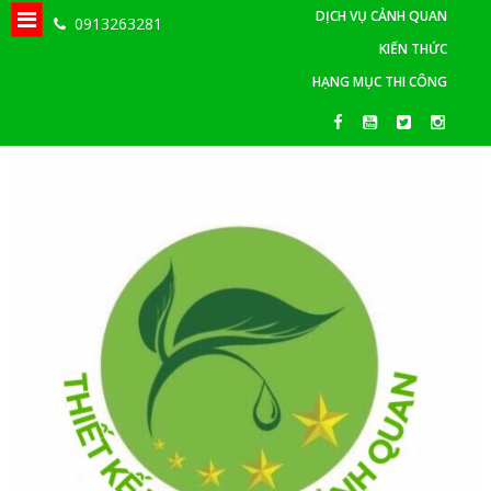
DỊCH VỤ CẢNH QUAN
0913263281
KIẾN THỨC
HẠNG MỤC THI CÔNG