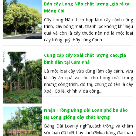
Bán cây Long Não chất lượng ,giá rẻ tại
Móng Cái
Cây Long Não thích hợp làm cây cảnh công
trình, cây bóng mát, thanh lọc không khí hiệu
quả và còn là cây thuốc nên nó là một loại
cây trồng quý. Hãy cùng Cảnh...
Cung cấp cây xoài chất lượng cao,giá
bình dân tại Cẩm Phả
Là một loại cây vừa dùng làm cây cảnh, vừa
là cây ăn quả và còn cho bóng mát trong
những công trình, đô thị, chúng có tên là cây
Xoài. Có lẽ, chính vì đa công...
Nhận Trồng Bàng Đài Loan phố ba đèo
Hạ Long giống cây chất lượng
Bàng Đài Loan,ý nghĩa,cách trồng và chăm
sóc bạn đã biết hay chưa?Mua bàng đài loan