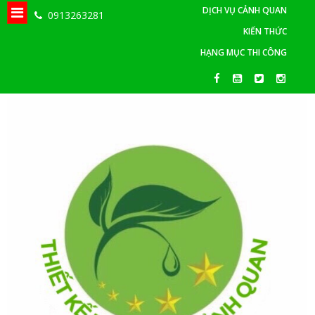
DỊCH VỤ CẢNH QUAN
0913263281
KIẾN THỨC
HẠNG MỤC THI CÔNG