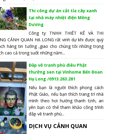
Thi công dự án cắt tỉa cây xanh
tại nhà máy nhiệt điện Mông
Dương
Công ty TNHH THIẾT KẾ VÀ THI
NG CẢNH QUAN HẠ LONG rất vinh dự khi được quý
ách hàng tin tưởng ,giao cho chúng tôi những trọng
ch cao cả trong suốt những năm...
Đắp vẽ tranh phù điêu Phật
thưởng sen tại Vinhome Bến Đoan
Hạ Long /0913.263.281
Nếu bạn là người thích phong cách
Phật Giáo, nếu bạn thích trang trí nhà
mình theo hơi hướng thanh tịnh, an
yên bạn có thể tham khảo công trình
đắp vẽ tranh phù...
DỊCH VỤ CẢNH QUAN