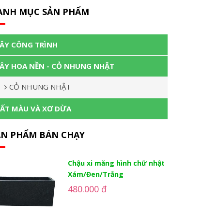
ANH MỤC SẢN PHẨM
ÂY CÔNG TRÌNH
ÂY HOA NỀN - CỎ NHUNG NHẬT
CỎ NHUNG NHẬT
ẤT MÀU VÀ XƠ DỪA
ẢN PHẨM BÁN CHẠY
Chậu xi măng hình chữ nhật
Xám/Đen/Trắng
480.000 đ