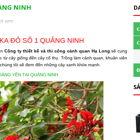
UẢNG NINH
D
ợt xem
C
KA ĐỎ SỐ 1 QUẢNG NINH
C
ến
Công ty thiết kế và thi công cảnh quan Hạ
Long
sẽ cung
 từ cây giống đến cây cổ thụ. Trồng làm cảnh quan, khuân viên
chúng tôi sẽ đem đến những cây xanh khỏe mạnh.
Đ
OÀNG YẾN TẠI QUẢNG NINH
S