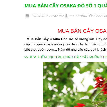
MUA BÁN CÂY OSAKA ĐỎ SỐ 1 Q
27/05/2021 - 2:42 PM
mainhubui
1722 Lư
MUA BÁN CÂY OSA
Mua Bán Cây Osaka Hoa Đỏ
số lượng lớn. Hãy đ
cấp cho quý khách những cây đẹp. Đa dạng kích thước
biệt thự, vườn ươm… Nắm dõ nhu cầu của quý khách 
>> XEM THÊM: DỊCH VỤ CUNG CẤP CÂY MUỒNG H