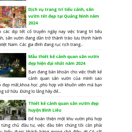
Dịch vụ trang trí tiểu cảnh, sân
vườn tết đẹp tại Quảng Ninh năm
2024
 các dịp tết cổ truyển ngày nay việc trang trí tiểu
nh, sân vườn đang dần trở thành trào lưu thịnh hành
 Việt Nam. Các gia đình đang rục rịch trang...
Mẫu thiết kế cảnh quan sân vườn
đẹp hiện đại nhất năm 2024
Bạn đang băn khoăn cho việc thiết kế
cảnh quan sân vườn của mình sao
o đẹp mắt,khoa học ,phù hợp với khuôn viên mà bạn
g sở hữu .Đừng lo lắng hãy để...
Thiết kế cảnh quan sân vườn đẹp
huyện Bình Liêu
Để hoàn thiện một khu vườn phù hợp
i từng chủ đầu tư, việc đầu tiên chúng tôi cần phải
ấu hiểu được khách hàng mong chờ điều gì! Có rất