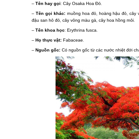
–
Tên hay gọi
: Cây Osaka Hoa Đỏ.
–
Tên gọi khác:
muồng hoa đỏ, hoàng hậu đỏ, cây v
đậu san hô đỏ, cây vông màu gà, cây hoa hồng môi.
–
Tên khoa học
: Erythrina fusca.
–
Họ thực vật:
Fabaceae.
–
Nguồn gốc:
Có nguồn gốc từ các nước nhiệt đới ch