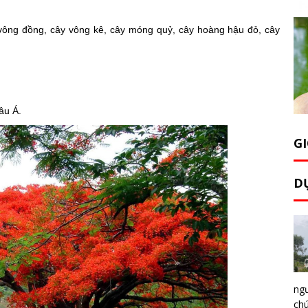
ông đồng, cây vông kê, cây móng quỷ, cây hoàng hậu đỏ, cây
âu Á.
GI
D
ng
chú