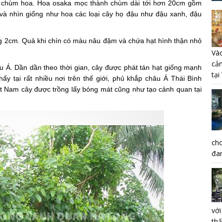
ở chùm hoa. Hoa osaka mọc thành chùm dài tới hơn 20cm gồm
 và nhìn giống như hoa các loại cây họ đậu như đậu xanh, đậu
g 2cm. Quả khi chín có màu nâu đậm và chứa hạt hình thận nhỏ
Vào
cả
âu Á. Dần dần theo thời gian, cây được phát tán hạt giống mạnh
tại
y tại rất nhiều nơi trên thế giới, phủ khắp châu Á Thái Bình
 Nam cây được trồng lấy bóng mát cũng như tạo cảnh quan tại
ch
đan
vớ
th