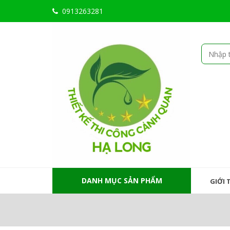
0913263281
DANH MỤC SẢN PHẨM
GIỚI 