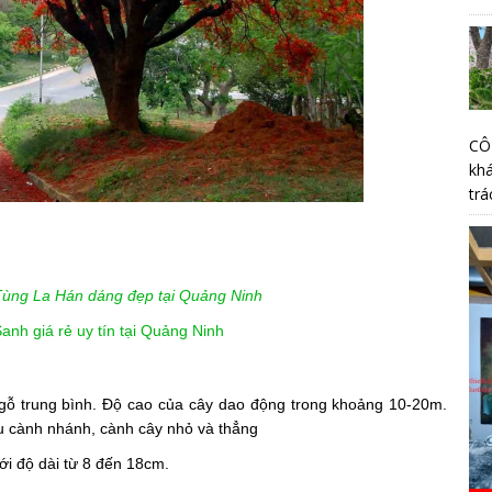
CÔ
kh
trá
Tùng La Hán dáng đẹp tại Quảng Ninh
nh giá rẻ uy tín tại Quảng Ninh
 gỗ trung bình. Độ cao của cây dao động trong khoảng 10-20m.
u cành nhánh, cành cây nhỏ và thẳng
 với độ dài từ 8 đến 18cm.