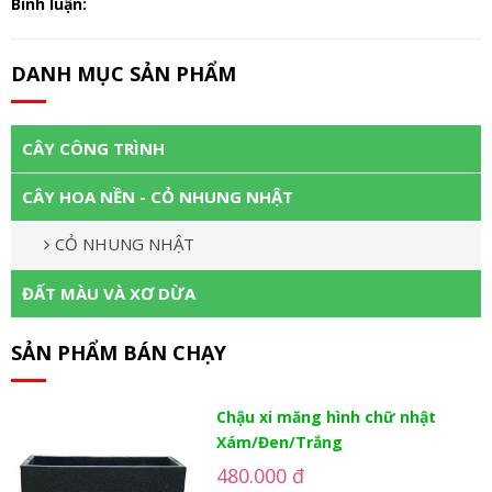
Bình luận:
DANH MỤC SẢN PHẨM
CÂY CÔNG TRÌNH
CÂY HOA NỀN - CỎ NHUNG NHẬT
CỎ NHUNG NHẬT
ĐẤT MÀU VÀ XƠ DỪA
SẢN PHẨM BÁN CHẠY
Chậu xi măng hình chữ nhật
Xám/Đen/Trắng
480.000 đ