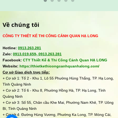
Về chúng tôi
CÔNG TY THIẾT KẾ THI CÔNG CẢNH QUAN HẠ LONG
Hotline:
0913.263.281
Zalo:
0913.019.659-
0913.263.281
Facebook:
CTY Thiết Kế & Thi Công Cảnh Quan HẠ LONG
Website:
https://thietkethicongcanhquanhalong.com/
Cơ sở Giao dịch trực tiếp:
+ Cơ sở 1: Tổ 2 - Khu 1, Lô 55 Phường Hùng Thắng, TP. Hạ Long,
Tỉnh Quảng Ninh
+ Cơ sở 2: Tổ 6 - Khu 8, Phường Hồng Hà, TP. Hạ Long, Tỉnh
Quảng Ninh
+ Cơ sở 3: Số 55, Chân cầu Khe Mai, Phường Nam Khê, TP. Uông
Bí, Tỉnh Quảng Ninh
+ Cơ sở 4: Đường Hùng Vương, Phường Ka Long, TP. Móng Cái,