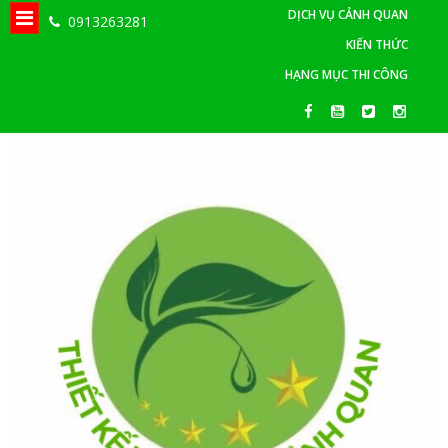
DỊCH VỤ CẢNH QUAN
0913263281
KIẾN THỨC
HẠNG MỤC THI CÔNG