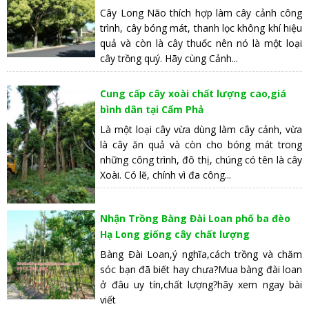
Cây Long Não thích hợp làm cây cảnh công
trình, cây bóng mát, thanh lọc không khí hiệu
quả và còn là cây thuốc nên nó là một loại
cây trồng quý. Hãy cùng Cảnh...
Cung cấp cây xoài chất lượng cao,giá
bình dân tại Cẩm Phả
Là một loại cây vừa dùng làm cây cảnh, vừa
là cây ăn quả và còn cho bóng mát trong
những công trình, đô thị, chúng có tên là cây
Xoài. Có lẽ, chính vì đa công...
Nhận Trồng Bàng Đài Loan phố ba đèo
Hạ Long giống cây chất lượng
Bàng Đài Loan,ý nghĩa,cách trồng và chăm
sóc bạn đã biết hay chưa?Mua bàng đài loan
ở đâu uy tín,chất lượng?hãy xem ngay bài
viết