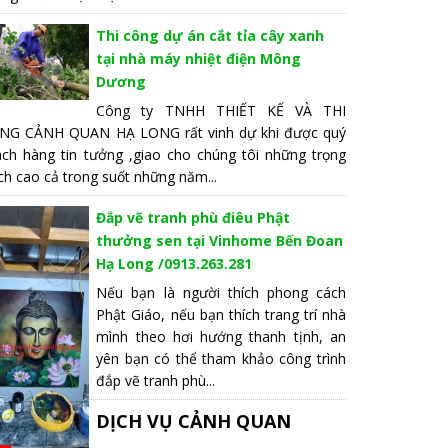
Thi công dự án cắt tỉa cây xanh
tại nhà máy nhiệt điện Mông
Dương
Công ty TNHH THIẾT KẾ VÀ THI
NG CẢNH QUAN HẠ LONG rất vinh dự khi được quý
ách hàng tin tưởng ,giao cho chúng tôi những trọng
ch cao cả trong suốt những năm...
Đắp vẽ tranh phù điêu Phật
thưởng sen tại Vinhome Bến Đoan
Hạ Long /0913.263.281
Nếu bạn là người thích phong cách
Phật Giáo, nếu bạn thích trang trí nhà
mình theo hơi hướng thanh tịnh, an
yên bạn có thể tham khảo công trình
đắp vẽ tranh phù...
DỊCH VỤ CẢNH QUAN