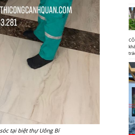
CÔ
kh
trá
óc tại biệt thự Uông Bí