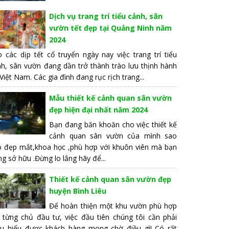
Dịch vụ trang trí tiểu cảnh, sân
vườn tết đẹp tại Quảng Ninh năm
2024
 các dịp tết cổ truyển ngày nay việc trang trí tiểu
nh, sân vườn đang dần trở thành trào lưu thịnh hành
 Việt Nam. Các gia đình đang rục rịch trang...
Mẫu thiết kế cảnh quan sân vườn
đẹp hiện đại nhất năm 2024
Bạn đang băn khoăn cho việc thiết kế
cảnh quan sân vườn của mình sao
o đẹp mắt,khoa học ,phù hợp với khuôn viên mà bạn
g sở hữu .Đừng lo lắng hãy để...
Thiết kế cảnh quan sân vườn đẹp
huyện Bình Liêu
Để hoàn thiện một khu vườn phù hợp
i từng chủ đầu tư, việc đầu tiên chúng tôi cần phải
ấu hiểu được khách hàng mong chờ điều gì! Có rất