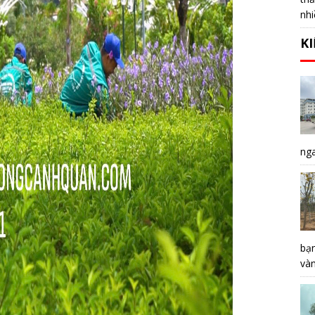
nhi
K
nga
bạ
vàn