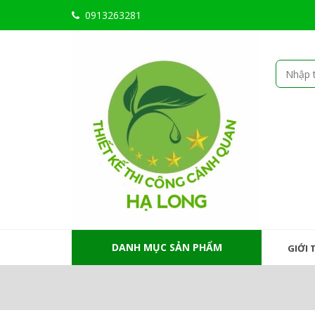
0913263281
DANH MỤC SẢN PHẨM
GIỚI 