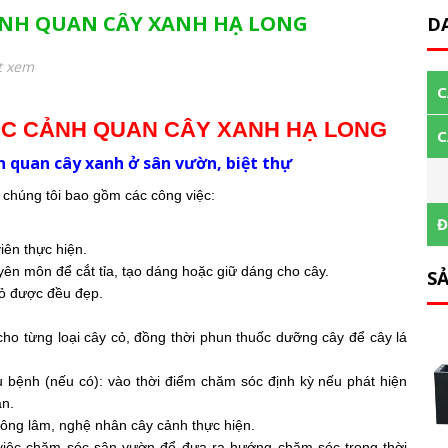
ẢNH QUAN CÂY XANH HẠ LONG
D
t xem
C
ÓC CẢNH QUAN CÂY XANH HẠ LONG
C
ảnh quan cây xanh ở sân vườn, biệt thự
húng tôi bao gồm các công việc:
Đ
iên thực hiện.
ên môn để cắt tỉa, tạo dáng hoặc giữ dáng cho cây.
S
cỏ được đều đẹp.
o từng loại cây cỏ, đồng thời phun thuốc dưỡng cây để cây lá
 bệnh (nếu có): vào thời điểm chăm sóc định kỳ nếu phát hiện
an.
nông lâm, nghệ nhân cây cảnh thực hiện.
 việc chăm sóc sân vườn để đưa ra hướng chăm sóc trong thời