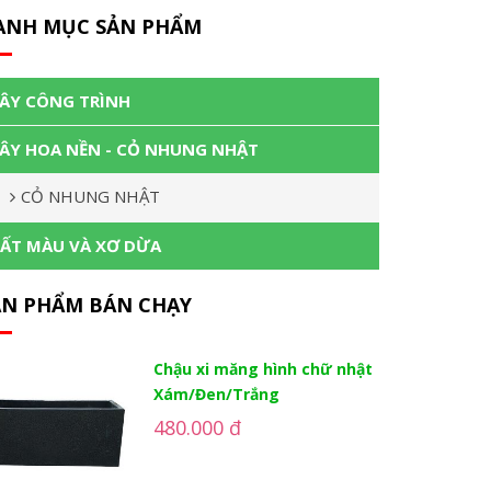
ANH MỤC SẢN PHẨM
ÂY CÔNG TRÌNH
ÂY HOA NỀN - CỎ NHUNG NHẬT
CỎ NHUNG NHẬT
ẤT MÀU VÀ XƠ DỪA
ẢN PHẨM BÁN CHẠY
Chậu xi măng hình chữ nhật
Xám/Đen/Trắng
480.000 đ