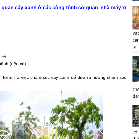
nh quan cây xanh ở các công trình cơ quan, nhà máy xí
Vào
cả
tại
 cỏ.
bệnh (nếu có).
n kiểm tra việc chăm sóc cây cảnh để đưa ra hướng chăm sóc
ch
đan
vớ
th