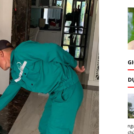
GI
D
ng
chú