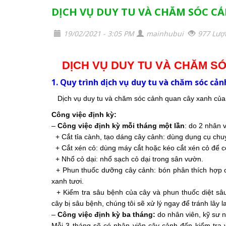
DỊCH VỤ DUY TU VÀ CHĂM SÓC C
19/02/2021 - 3:05 PM
mainhubui
977 Lượ
DỊCH VỤ DUY TU VÀ CHĂM S
1. Quy trình dịch vụ duy tu và chăm sóc c
Dịch vụ duy tu và chăm sóc cảnh quan cây xanh của c
Công việc định kỳ:
–
Công việc định kỳ mỗi tháng một lần
: do 2 nhân v
+ Cắt tỉa cành, tạo dáng cây cảnh: dùng dụng cụ chuy
+ Cắt xén cỏ: dùng máy cắt hoặc kéo cắt xén cỏ để 
+ Nhổ cỏ dại: nhổ sạch cỏ dại trong sân vườn.
+ Phun thuốc dưỡng cây cảnh: bón phân thích hợp ch
xanh tươi.
+ Kiểm tra sâu bệnh của cây và phun thuốc diệt sâu
cây bị sâu bệnh, chúng tôi sẽ xử lý ngay để tránh lây l
–
Công việc định kỳ ba tháng:
do nhân viên, kỹ sư 
Mỗi 3 tháng sẽ có nhân viên cây cảnh đến kiểm tra