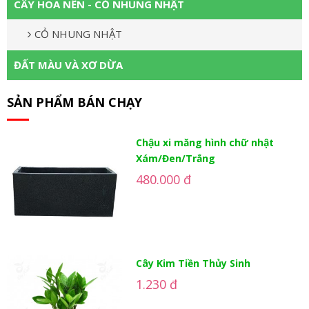
CÂY HOA NỀN - CỎ NHUNG NHẬT
CỎ NHUNG NHẬT
ĐẤT MÀU VÀ XƠ DỪA
SẢN PHẨM BÁN CHẠY
Chậu xi măng hình chữ nhật
Xám/Đen/Trắng
480.000 đ
Cây Kim Tiền Thủy Sinh
1.230 đ