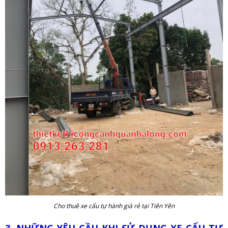
Cho thuê xe cẩu tự hành giá rẻ tại Tiên Yên
3. NHỮNG YÊU CẦU KHI SỬ DỤNG XE CẨU TỰ