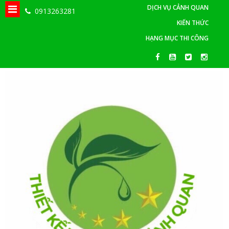
DỊCH VỤ CẢNH QUAN
0913263281
KIẾN THỨC
HẠNG MỤC THI CÔNG