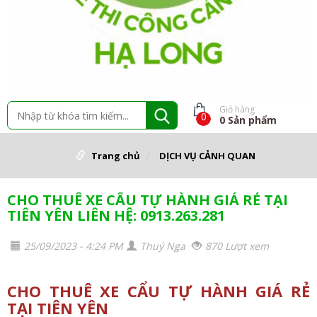
Giỏ hàng
0
0
Sản phẩm
Trang chủ
DỊCH VỤ CẢNH QUAN
CHO THUÊ XE CẨU TỰ HÀNH GIÁ RẺ TẠI
TIÊN YÊN LIÊN HỆ: 0913.263.281
25/09/2023 - 4:24 PM
Thuý Nga
870 Lượt xem
CHO THUÊ XE CẨU TỰ HÀNH GIÁ RẺ
TẠI TIÊN YÊN