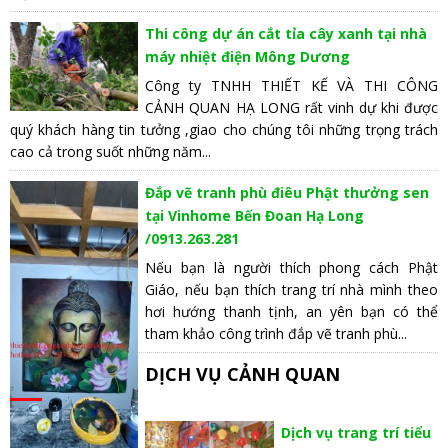
Thi công dự án cắt tỉa cây xanh tại nhà
máy nhiệt điện Mông Dương
Công ty TNHH THIẾT KẾ VÀ THI CÔNG
CẢNH QUAN HẠ LONG rất vinh dự khi được
quý khách hàng tin tưởng ,giao cho chúng tôi những trọng trách
cao cả trong suốt những năm...
Đắp vẽ tranh phù điêu Phật thưởng sen
tại Vinhome Bến Đoan Hạ Long
/0913.263.281
Nếu bạn là người thích phong cách Phật
Giáo, nếu bạn thích trang trí nhà mình theo
hơi hướng thanh tịnh, an yên bạn có thể
tham khảo công trình đắp vẽ tranh phù...
DỊCH VỤ CẢNH QUAN
Dịch vụ trang trí tiểu