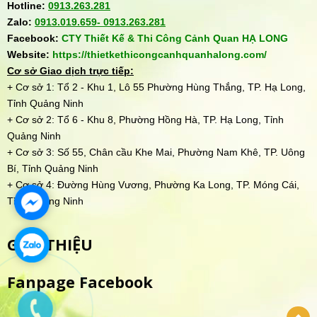
Hotline:
0913.263.281
Zalo:
0913.019.659-
0913.263.281
Facebook:
CTY Thiết Kế & Thi Công Cảnh Quan HẠ LONG
Website:
https://thietkethicongcanhquanhalong.com/
Cơ sở Giao dịch trực tiếp:
+ Cơ sở 1: Tổ 2 - Khu 1, Lô 55 Phường Hùng Thắng, TP. Hạ Long,
Tỉnh Quảng Ninh
+ Cơ sở 2: Tổ 6 - Khu 8, Phường Hồng Hà, TP. Hạ Long, Tỉnh
Quảng Ninh
+ Cơ sở 3: Số 55, Chân cầu Khe Mai, Phường Nam Khê, TP. Uông
Bí, Tỉnh Quảng Ninh
+ Cơ sở 4: Đường Hùng Vương, Phường Ka Long, TP. Móng Cái,
Tỉnh Quảng Ninh
GIỚI THIỆU
Fanpage Facebook