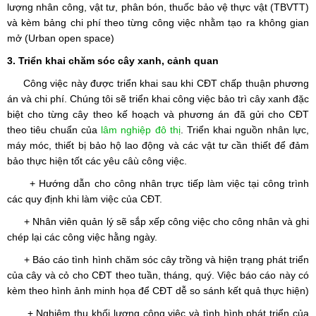
lượng nhân công, vật tư, phân bón, thuốc bảo vệ thực vật (TBVTT)
và kèm bảng chi phí theo từng công việc nhằm tạo ra không gian
mở (Urban open space)
3. Triển khai chăm sóc cây xanh, cảnh quan
Công việc này được triển khai sau khi CĐT chấp thuận phương
án và chi phí. Chúng tôi sẽ triển khai công việc bảo trì cây xanh đặc
biệt cho từng cây theo kế hoạch và phương án đã gửi cho CĐT
theo tiêu chuẩn của
lâm nghiệp đô thị
.
Triển khai nguồn nhân lực,
máy móc, thiết bị bảo hộ lao động và các vật tư cần thiết để đảm
bảo thực hiện tốt các yêu câù công việc.
+
Hướng dẫn cho công nhân trực tiếp làm việc tại công trình
các quy định khi làm việc của CĐT.
+ Nhân viên quản lý sẽ sắp xếp công việc cho công nhân và ghi
chép lại các công việc hằng ngày.
+ Báo cáo tình hình chăm sóc cây trồng và hiện trạng phát triển
của cây và cỏ cho CĐT theo tuần, tháng, quý. Việc báo cáo này có
kèm theo hình ảnh minh họa để CĐT dễ so sánh kết quả thực hiện)
+ Nghiệm thu khối lượng công việc và tình hình phát triển của