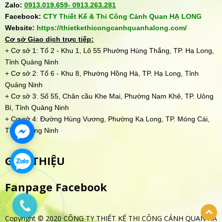
Zalo:
0913.019.659-
0913.263.281
Facebook:
CTY Thiết Kế & Thi Công Cảnh Quan HẠ LONG
Website:
https://thietkethicongcanhquanhalong.com/
Cơ sở Giao dịch trực tiếp:
+ Cơ sở 1: Tổ 2 - Khu 1, Lô 55 Phường Hùng Thắng, TP. Hạ Long,
Tỉnh Quảng Ninh
+ Cơ sở 2: Tổ 6 - Khu 8, Phường Hồng Hà, TP. Hạ Long, Tỉnh
Quảng Ninh
+ Cơ sở 3: Số 55, Chân cầu Khe Mai, Phường Nam Khê, TP. Uông
Bí, Tỉnh Quảng Ninh
+ Cơ sở 4: Đường Hùng Vương, Phường Ka Long, TP. Móng Cái,
Tỉnh Quảng Ninh
GIỚI THIỆU
Fanpage Facebook
Copyright © 2020 CÔNG TY THIẾT KẾ THI CÔNG CẢNH QUAN HẠ