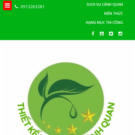
DỊCH VỤ CẢNH QUAN
0913263281
KIẾN THỨC
HẠNG MỤC THI CÔNG