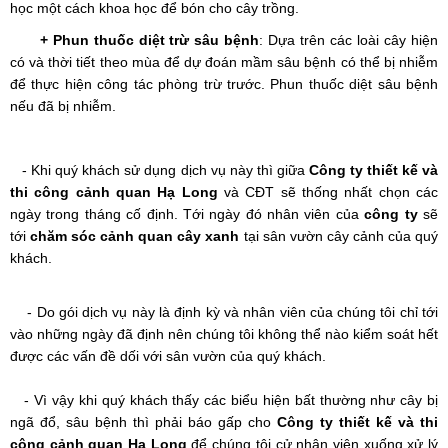
học một cách khoa học để bón cho cây trồng.
+ Phun thuốc diệt trừ sâu bệnh
: Dựa trên các loài cây hiện
có và thời tiết theo mùa để dự đoán mầm sâu bệnh có thể bị nhiễm
để thực hiện công tác phòng trừ trước. Phun thuốc diệt sâu bệnh
nếu đã bị nhiễm.
- Khi quý khách sử dụng dịch vụ này thì giữa
Công ty thiết kế và
thi công cảnh quan Hạ Long
và CĐT sẽ thống nhất chọn các
ngày trong tháng cố định. Tới ngày đó nhân viên của
công ty
sẽ
tới
chăm sóc cảnh quan cây xanh
tại sân vườn cây cảnh của quý
khách.
- Do gói dịch vụ này là định kỳ và nhân viên của chúng tôi chỉ tới
vào những ngày đã định nên chúng tôi không thể nào kiểm soát hết
được các vấn đề dối với sân vườn của quý khách.
- Vì vậy khi quý khách thấy các biểu hiện bất thường như cây bị
ngã đổ, sâu bệnh thì phải báo gấp cho
Công ty thiết kế và thi
công cảnh quan Hạ Long
để chúng tôi cử nhân viên xuống xử lý