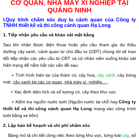
CƠ QUAN, NHÀ MÁY XÍ NGHIỆP TẠI
QUẢNG NINH
I.Quy trình chăm sóc duy tu cảnh quan của Công ty
TNHH thiết kế và thi công cảnh quan Hạ Long
1. Tiếp nhận yêu cầu và khảo sát mặt bằng
Sau khi nhận được điện thoại hoặc yêu cầu tham gia dự thầu
dưỡng cây xanh, cảnh quan từ chủ đầu tư (CĐT) chúng tôi sẽ trao
đổi tiếp nhận các yêu cầu từ CĐT và cử nhân viên xuống khảo sát
hiện trạng để nắm bắt các vấn đề sau:
+
Tình hình hiện tại của thảm cỏ, cây hoa,
cây cảnh
, cây bóng
mát,
cây xanh tại các cơ quan, nhà máy xí nghiệp…
.
+ Xác định diện tích và số lượng cỏ, cây theo khu vực.
+ Kiểm tra nguồn nước tưới (Nguồn nước tại chỗ hay
Công ty
thiết kế và thi công cảnh quan Hạ Long
mang vào công trình
tưới bằng xe bồn)
2. Lập bản kế hoạch và chi phí chăm sóc
Bảng mô tả chi tiết công việc theo từng khu vực, từng loài
cây
, số