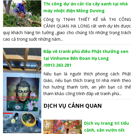
Thi công dự án cắt tỉa cây xanh tại nhà
máy nhiệt điện Mông Dương
Công ty TNHH THIẾT KẾ VÀ THI CÔNG
CẢNH QUAN HẠ LONG rất vinh dự khi được
quý khách hàng tin tưởng ,giao cho chúng tôi những trọng trách
cao cả trong suốt những năm...
Đắp vẽ tranh phù điêu Phật thưởng sen
tại Vinhome Bến Đoan Hạ Long
/0913.263.281
Nếu bạn là người thích phong cách Phật
Giáo, nếu bạn thích trang trí nhà mình theo
hơi hướng thanh tịnh, an yên bạn có thể
tham khảo công trình đắp vẽ tranh phù...
DỊCH VỤ CẢNH QUAN
Dịch vụ trang trí tiểu
cảnh, sân vườn tết