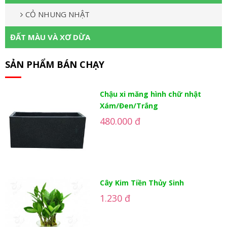
CỎ NHUNG NHẬT
ĐẤT MÀU VÀ XƠ DỪA
SẢN PHẨM BÁN CHẠY
Chậu xi măng hình chữ nhật
Xám/Đen/Trắng
480.000 đ
Cây Kim Tiền Thủy Sinh
1.230 đ