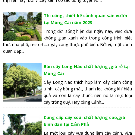
thị hiện nay. Bởi vì,cây xanh có tác dụng tuyệt vời...
Thi công, thiết kế cảnh quan sân vườn
tại Móng Cái năm 2023
Trong đời sống hiện đại ngày nay, việc đưa
không gian xanh vào trong công trình biệt
thư, nhà phố, restort,…ngày càng được phổ biến. Bởi vì, một cảnh
quan đẹp...
Bán cây Long Não chất lượng ,giá rẻ tại
Móng Cái
Cây Long Não thích hợp làm cây cảnh công
trình, cây bóng mát, thanh lọc không khí hiệu
quả và còn là cây thuốc nên nó là một loại
cây trồng quý. Hãy cùng Cảnh...
Cung cấp cây xoài chất lượng cao,giá
bình dân tại Cẩm Phả
Là một loại cây vừa dùng làm cây cảnh, vừa