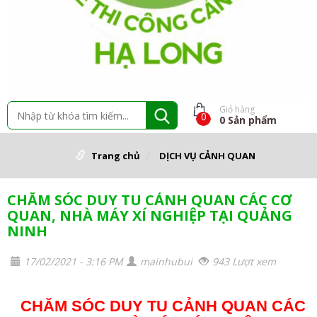
Giỏ hàng
0
0
Sản phẩm
Trang chủ
DỊCH VỤ CẢNH QUAN
CHĂM SÓC DUY TU CẢNH QUAN CÁC CƠ
QUAN, NHÀ MÁY XÍ NGHIỆP TẠI QUẢNG
NINH
17/02/2021 - 3:16 PM
mainhubui
943 Lượt xem
CHĂM SÓC DUY TU CẢNH QUAN CÁC