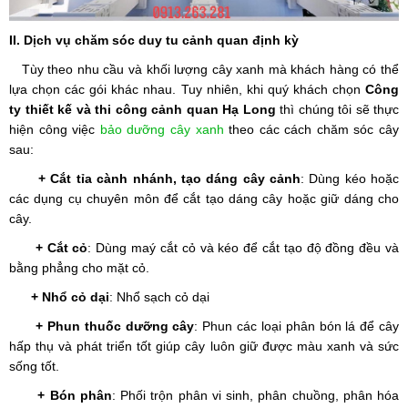
II. Dịch vụ chăm sóc duy tu cảnh quan định kỳ
Tùy theo nhu cầu và khối lượng cây xanh mà khách hàng có thể
lựa chọn các gói khác nhau. Tuy nhiên, khi quý khách chọn
Công
ty thiết kế và thi công cảnh quan Hạ Long
thì chúng tôi sẽ thực
hiện công việc
bảo dưỡng cây xanh
theo các cách chăm sóc cây
sau:
+ Cắt tỉa
cành nhánh, tạo dáng cây cảnh
: Dùng kéo hoặc
các dụng cụ chuyên môn để cắt tạo dáng cây hoặc giữ dáng cho
cây.
+ Cắt cỏ
: Dùng maý cắt cỏ và kéo để cắt tạo độ đồng đều và
bằng phẳng cho mặt cỏ.
+ Nhổ cỏ dại
: Nhổ sạch cỏ dại
+ Phun thuốc dưỡng cây
: Phun các loại phân bón lá để cây
hấp thụ và phát triển tốt giúp cây luôn giữ được màu xanh và sức
sống tốt.
+ Bón phân
: Phối trộn phân vi sinh, phân chuồng, phân hóa