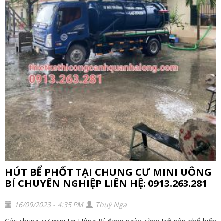
HÚT BỂ PHỐT TẠI CHUNG CƯ MINI UÔNG
BÍ CHUYÊN NGHIỆP LIÊN HỆ: 0913.263.281
16/09/2023 - 4:35 PM
Thuý Nga
Các chung cư mini tại Uông Bí đang ngày càng trở nên phổ biến