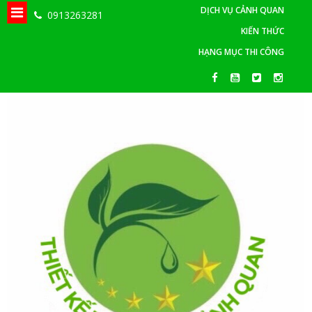
DỊCH VỤ CẢNH QUAN
0913263281
KIẾN THỨC
HẠNG MỤC THI CÔNG