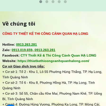
Về chúng tôi
CÔNG TY THIẾT KẾ THI CÔNG CẢNH QUAN HẠ LONG
Hotline:
0913.263.281
Zalo:
0913.019.659-
0913.263.281
Facebook:
CTY Thiết Kế & Thi Công Cảnh Quan HẠ LONG
Website:
https://thietkethicongcanhquanhalong.com/
Cơ sở Giao dịch trực tiếp:
+ Cơ sở 1: Tổ 2 - Khu 1, Lô 55 Phường Hùng Thắng, TP. Hạ Long,
Tỉnh Quảng Ninh
+ Cơ sở 2: Tổ 6 - Khu 8, Phường Hồng Hà, TP. Hạ Long, Tỉnh
Quảng Ninh
+ Cơ sở 3: Số 55, Chân cầu Khe Mai, Phường Nam Khê, TP. Uông
Bí, Tỉnh Quảng Ninh
+ Cơ sở 4: Đường Hùng Vương, Phường Ka Long, TP. Móng Cái,