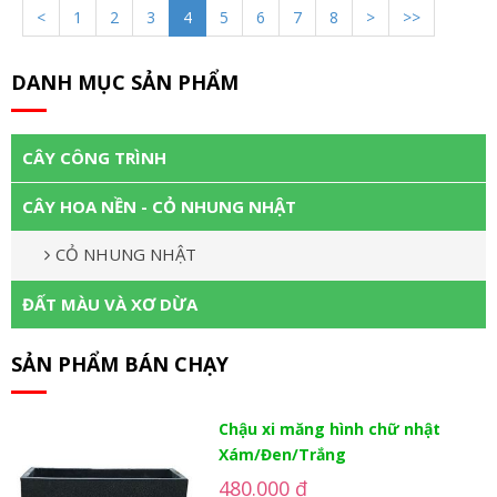
<
1
2
3
4
5
6
7
8
>
>>
DANH MỤC SẢN PHẨM
CÂY CÔNG TRÌNH
CÂY HOA NỀN - CỎ NHUNG NHẬT
CỎ NHUNG NHẬT
ĐẤT MÀU VÀ XƠ DỪA
SẢN PHẨM BÁN CHẠY
Chậu xi măng hình chữ nhật
Xám/Đen/Trắng
480.000 đ