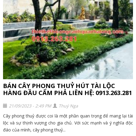
BÁN CÂY PHONG THUỶ HÚT TÀI LỘC
HÀNG ĐẦU CẨM PHẢ LIÊN HỆ: 0913.263.281
21/09/2023 - 2:49 PM
Thuý Nga
Cây phong thuỷ được coi là một phần quan trọng để mang lại tài
lộc và sự thịnh vượng cho gia chủ. Với sức mạnh và ý nghĩa độc
đáo của mình, cây phong thuỷ...