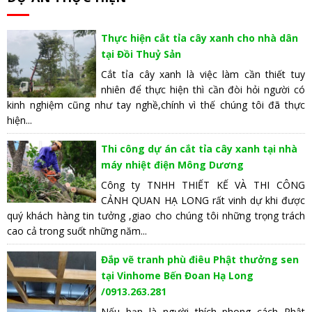
Thực hiện cắt tỉa cây xanh cho nhà dân
tại Đồi Thuỷ Sản
Cắt tỉa cây xanh là việc làm cần thiết tuy
nhiên để thực hiện thì cần đòi hỏi người có
kinh nghiệm cũng như tay nghề,chính vì thế chúng tôi đã thực
hiện...
Thi công dự án cắt tỉa cây xanh tại nhà
máy nhiệt điện Mông Dương
Công ty TNHH THIẾT KẾ VÀ THI CÔNG
CẢNH QUAN HẠ LONG rất vinh dự khi được
quý khách hàng tin tưởng ,giao cho chúng tôi những trọng trách
cao cả trong suốt những năm...
Đắp vẽ tranh phù điêu Phật thưởng sen
tại Vinhome Bến Đoan Hạ Long
/0913.263.281
Nếu bạn là người thích phong cách Phật