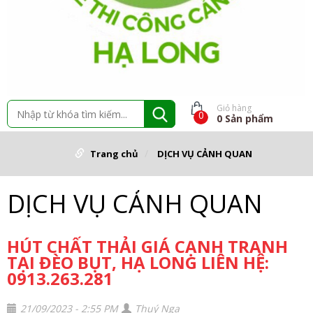
Giỏ hàng
0
0
Sản phẩm
Trang chủ
DỊCH VỤ CẢNH QUAN
DỊCH VỤ CẢNH QUAN
HÚT CHẤT THẢI GIÁ CẠNH TRANH
TẠI ĐÈO BỤT, HẠ LONG LIÊN HỆ:
0913.263.281
21/09/2023 - 2:55 PM
Thuý Nga