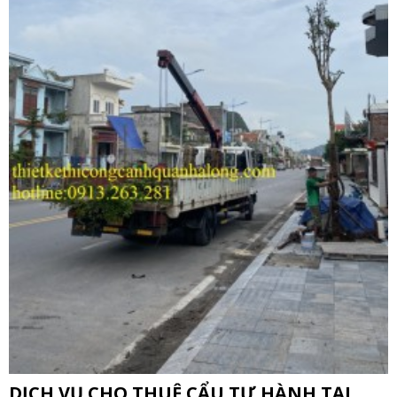
DỊCH VỤ CHO THUÊ CẨU TỰ HÀNH TẠI