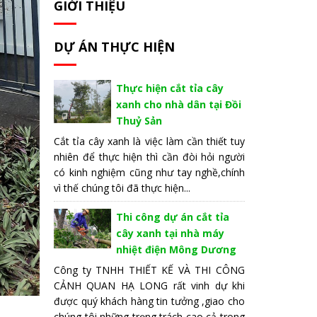
GIỚI THIỆU
DỰ ÁN THỰC HIỆN
Thực hiện cắt tỉa cây
xanh cho nhà dân tại Đồi
Thuỷ Sản
Cắt tỉa cây xanh là việc làm cần thiết tuy
nhiên để thực hiện thì cần đòi hỏi người
có kinh nghiệm cũng như tay nghề,chính
vì thế chúng tôi đã thực hiện...
Thi công dự án cắt tỉa
cây xanh tại nhà máy
nhiệt điện Mông Dương
Công ty TNHH THIẾT KẾ VÀ THI CÔNG
CẢNH QUAN HẠ LONG rất vinh dự khi
được quý khách hàng tin tưởng ,giao cho
chúng tôi những trọng trách cao cả trong