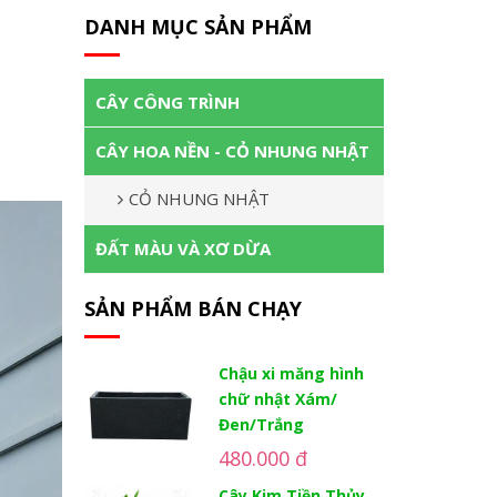
DANH MỤC SẢN PHẨM
CÂY CÔNG TRÌNH
CÂY HOA NỀN - CỎ NHUNG NHẬT
CỎ NHUNG NHẬT
ĐẤT MÀU VÀ XƠ DỪA
SẢN PHẨM BÁN CHẠY
Chậu xi măng hình
chữ nhật Xám/
Đen/Trắng
480.000 đ
Cây Kim Tiền Thủy