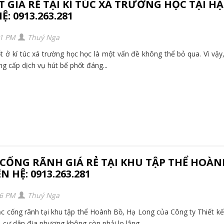
 GIÁ RẺ TẠI KÍ TÚC XÁ TRƯỜNG HỌC TẠI HẠ
: 0913.263.281
01 PM
Thuý Nga
 ở kí túc xá trường học học là một vấn đề không thể bỏ qua. Vì vậy,
g cấp dịch vụ hút bể phốt đáng...
CỐNG RÃNH GIÁ RẺ TẠI KHU TẬP THỂ HOÀN
 HỆ: 0913.263.281
46 PM
Thuý Nga
ắc cống rãnh tại khu tập thể Hoành Bồ, Hạ Long của Công ty Thiết kế
cư dân địa phương không còn phải lo lắng...