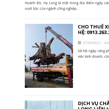
Hoành Bồ, Hạ Long là một trong địa điểm ngày càng 
vượt bậc của ngành công nghiệp...
CHO THUÊ X
HỆ: 0913.263.
07/09/2023 - 4:
Xã hội ngày càng p
việc kinh doanh, cũ
DỊCH VỤ CH
LONG LIÊN HỆ