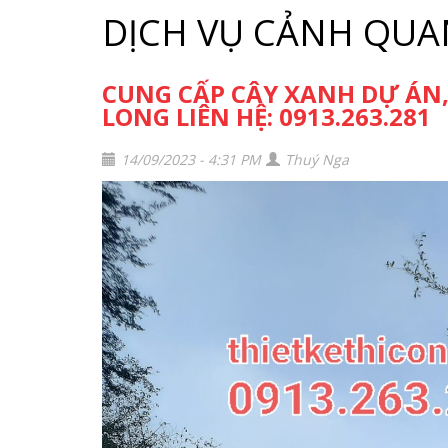
DỊCH VỤ CẢNH QUA
CUNG CẤP CÂY XANH DỰ ÁN,
LONG LIÊN HỆ: 0913.263.281
14/09/2023 - 4:31 PM
Thuý Nga