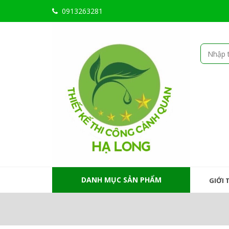
0913263281
DANH MỤC SẢN PHẨM
GIỚI 