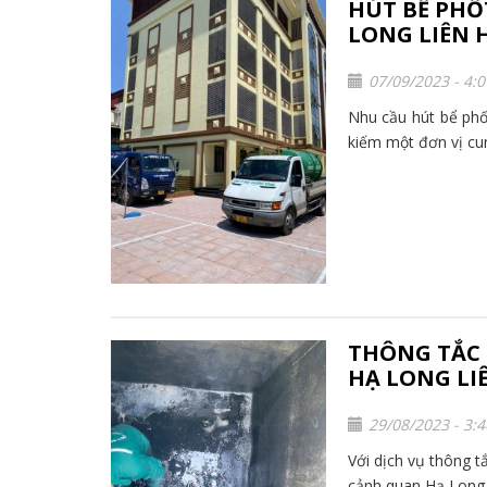
HÚT BỂ PHỐT
LONG LIÊN HỆ
07/09/2023 - 4:
Nhu cầu hút bể phốt
kiếm một đơn vị cun
THÔNG TẮC 
HẠ LONG LIÊN
29/08/2023 - 3:
Với dịch vụ thông t
cảnh quan Hạ Long, 