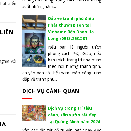
hát triển
suốt những năm...
Đắp vẽ tranh phù điêu
Phật thưởng sen tại
LIÊN
Vinhome Bến Đoan Hạ
Long /0913.263.281
Nếu bạn là người thích
phong cách Phật Giáo, nếu
bạn thích trang trí nhà mình
nghĩa với
theo hơi hướng thanh tịnh,
an yên bạn có thể tham khảo công trình
đắp vẽ tranh phù...
DỊCH VỤ CẢNH QUAN
Dịch vụ trang trí tiểu
cảnh, sân vườn tết đẹp
tại Quảng Ninh năm 2024
HẠ
Vào các dịp tết cổ truyển ngày nay việc