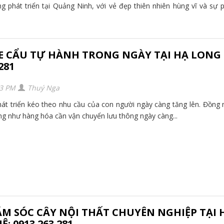
phát triển tại Quảng Ninh, với vẻ đẹp thiên nhiên hùng vĩ và sự p
E CẨU TỰ HÀNH TRONG NGÀY TẠI HẠ LONG 
281
43 PM
Thuý Nga
hát triển kéo theo nhu cầu của con người ngày càng tăng lên. Đồng 
ng như hàng hóa cần vận chuyển lưu thông ngày càng...
ĂM SÓC CÂY NỘI THẤT CHUYÊN NGHIỆP TẠI 
: 0913.263.281