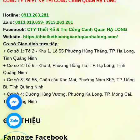
CÔNG TY THIẾT KẾ THI CÔNG CẢNH QUAN HẠ LONG
Hotline:
0913.263.281
Zalo:
0913.019.659-
0913.263.281
Facebook:
CTY Thiết Kế & Thi Công Cảnh Quan HẠ LONG
Website:
https://thietkethicongcanhquanhalong.com/
Cơ sở Giao dịch trực tiếp:
+ Cơ sở 1: Tổ 2 - Khu 1, Lô 55 Phường Hùng Thắng, TP. Hạ Long,
Tỉnh Quảng Ninh
+ Cơ sở 2: Tổ 6 - Khu 8, Phường Hồng Hà, TP. Hạ Long, Tỉnh
Quảng Ninh
+ Cơ sở 3: Số 55, Chân cầu Khe Mai, Phường Nam Khê, TP. Uông
Bí, Tỉnh Quảng Ninh
+ Cơ sở 4: Đường Hùng Vương, Phường Ka Long, TP. Móng Cái,
Tỉnh Quảng Ninh
GIỚI THIỆU
Fanpage Facebook