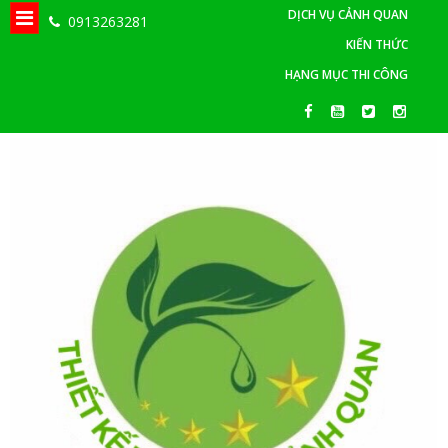
DỊCH VỤ CẢNH QUAN
0913263281
KIẾN THỨC
HẠNG MỤC THI CÔNG