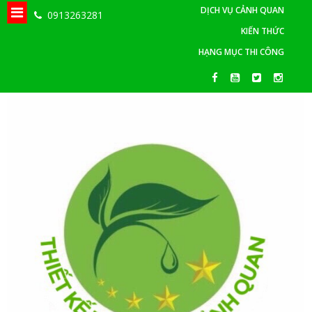
DỊCH VỤ CẢNH QUAN
0913263281
KIẾN THỨC
HẠNG MỤC THI CÔNG