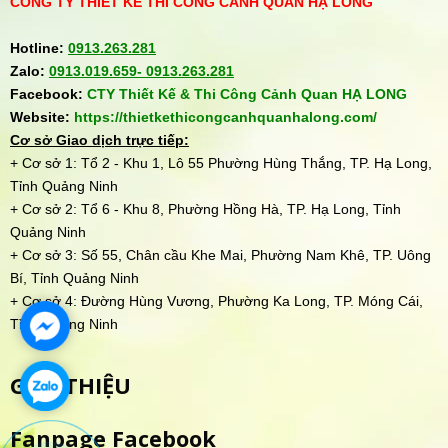
CÔNG TY THIẾT KẾ THI CÔNG CẢNH QUAN HẠ LONG
Hotline:
0913.263.281
Zalo:
0913.019.659-
0913.263.281
Facebook:
CTY Thiết Kế & Thi Công Cảnh Quan HẠ LONG
Website:
https://thietkethicongcanhquanhalong.com/
Cơ sở Giao dịch trực tiếp:
+ Cơ sở 1: Tổ 2 - Khu 1, Lô 55 Phường Hùng Thắng, TP. Hạ Long,
Tỉnh Quảng Ninh
+ Cơ sở 2: Tổ 6 - Khu 8, Phường Hồng Hà, TP. Hạ Long, Tỉnh
Quảng Ninh
+ Cơ sở 3: Số 55, Chân cầu Khe Mai, Phường Nam Khê, TP. Uông
Bí, Tỉnh Quảng Ninh
+ Cơ sở 4: Đường Hùng Vương, Phường Ka Long, TP. Móng Cái,
Tỉnh Quảng Ninh
GIỚI THIỆU
Fanpage Facebook