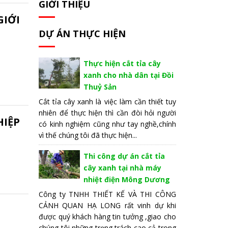
GIỚI THIỆU
GIỚI
DỰ ÁN THỰC HIỆN
Thực hiện cắt tỉa cây
xanh cho nhà dân tại Đồi
Thuỷ Sản
Cắt tỉa cây xanh là việc làm cần thiết tuy
nhiên để thực hiện thì cần đòi hỏi người
HIỆP
có kinh nghiệm cũng như tay nghề,chính
vì thế chúng tôi đã thực hiện...
Thi công dự án cắt tỉa
cây xanh tại nhà máy
nhiệt điện Mông Dương
Công ty TNHH THIẾT KẾ VÀ THI CÔNG
CẢNH QUAN HẠ LONG rất vinh dự khi
được quý khách hàng tin tưởng ,giao cho
chúng tôi những trọng trách cao cả trong