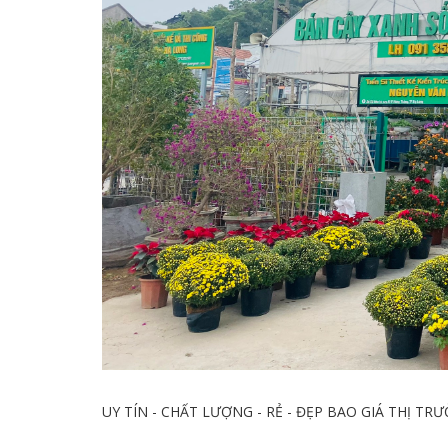
UY TÍN - CHẤT LƯỢNG - RẺ - ĐẸP BAO GIÁ THỊ TR