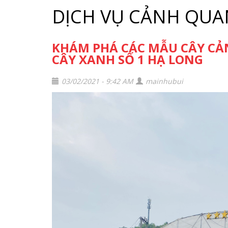
DỊCH VỤ CẢNH QUA
KHÁM PHÁ CÁC MẪU CÂY CẢ
CÂY XANH SỐ 1 HẠ LONG
03/02/2021 - 9:42 AM
mainhubui