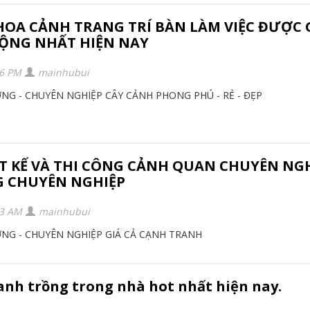
 HOA CẢNH TRANG TRÍ BÀN LÀM VIỆC ĐƯỢC 
ỘNG NHẤT HIỆN NAY
26 PM
mainhubui
ỢNG - CHUYÊN NGHIỆP CÂY CẢNH PHONG PHÚ - RẺ - ĐẸP
ẾT KẾ VÀ THI CÔNG CẢNH QUAN CHUYÊN NG
G CHUYÊN NGHIỆP
43 AM
mainhubui
ỢNG - CHUYÊN NGHIỆP GIÁ CẢ CẠNH TRANH
anh trồng trong nhà hot nhất hiện nay.