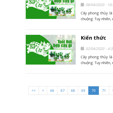
08/04/2020 - 10
Cây phong thủy là
chuộng. Tuy nhiên, 
Kiến thức
02/04/2020 - 4:
Cây phong thủy là
chuộng. Tuy nhiên, 
<<
<
66
67
68
69
70
71