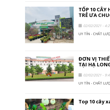
TỐP 10 CÂY
TRẺ ƯA CHU
02/02/2021 - 4:
UY TÍN - CHẤT LƯ
ĐƠN VỊ THI
TẠI HẠ LON
02/02/2021 - 9:
UY TÍN - CHẤT LƯ
Top 10 cây x