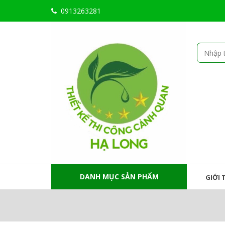
0913263281
DANH MỤC SẢN PHẨM
GIỚI 