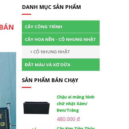
DANH MỤC SẢN PHẨM
 BÁN
CÂY CÔNG TRÌNH
CÂY HOA NỀN - CỎ NHUNG NHẬT
CỎ NHUNG NHẬT
ĐẤT MÀU VÀ XƠ DỪA
SẢN PHẨM BÁN CHẠY
Chậu xi măng hình
chữ nhật Xám/
Đen/Trắng
480.000 đ
Cây Kim Tiền Thủy