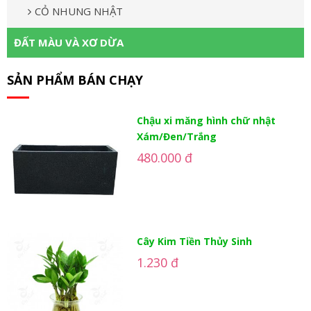
CỎ NHUNG NHẬT
ĐẤT MÀU VÀ XƠ DỪA
SẢN PHẨM BÁN CHẠY
Chậu xi măng hình chữ nhật
Xám/Đen/Trắng
480.000 đ
Cây Kim Tiền Thủy Sinh
1.230 đ