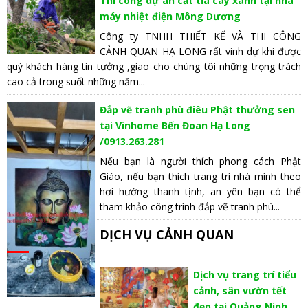
Thi công dự án cắt tỉa cây xanh tại nhà
máy nhiệt điện Mông Dương
Công ty TNHH THIẾT KẾ VÀ THI CÔNG
CẢNH QUAN HẠ LONG rất vinh dự khi được
quý khách hàng tin tưởng ,giao cho chúng tôi những trọng trách
cao cả trong suốt những năm...
Đắp vẽ tranh phù điêu Phật thưởng sen
tại Vinhome Bến Đoan Hạ Long
/0913.263.281
Nếu bạn là người thích phong cách Phật
Giáo, nếu bạn thích trang trí nhà mình theo
hơi hướng thanh tịnh, an yên bạn có thể
tham khảo công trình đắp vẽ tranh phù...
DỊCH VỤ CẢNH QUAN
Dịch vụ trang trí tiểu
cảnh, sân vườn tết
đẹp tại Quảng Ninh