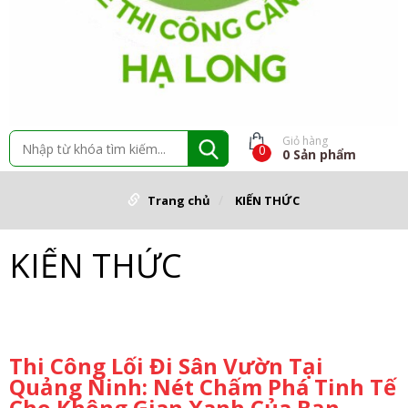
Giỏ hàng
0
0
Sản phẩm
Trang chủ
KIẾN THỨC
KIẾN THỨC
Thi Công Lối Đi Sân Vườn Tại
Quảng Ninh: Nét Chấm Phá Tinh Tế
Cho Không Gian Xanh Của Bạn