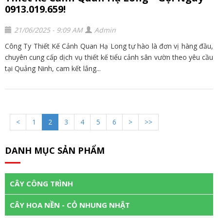
0913.019.659!
21/06/2025 - 9:09 AM
Admin
Công Ty Thiết Kế Cảnh Quan Hạ Long tự hào là đơn vị hàng đầu,
chuyên cung cấp dịch vụ thiết kế tiểu cảnh sân vườn theo yêu cầu
tại Quảng Ninh, cam kết lắng...
<
1
2
3
4
5
6
>
>>
DANH MỤC SẢN PHẨM
CÂY CÔNG TRÌNH
CÂY HOA NỀN - CỎ NHUNG NHẬT