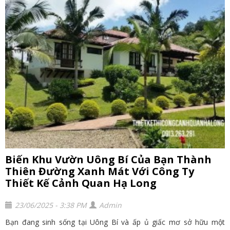
Biến Khu Vườn Uông Bí Của Bạn Thành
Thiên Đường Xanh Mát Với Công Ty
Thiết Kế Cảnh Quan Hạ Long
23/06/2025 - 3:38 PM
Admin
Bạn đang sinh sống tại Uông Bí và ấp ủ giấc mơ sở hữu một