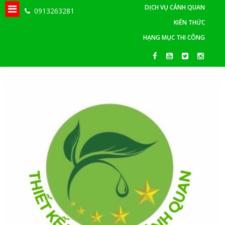
DỊCH VỤ CẢNH QUAN
0913263281
KIẾN THỨC
HẠNG MỤC THI CÔNG