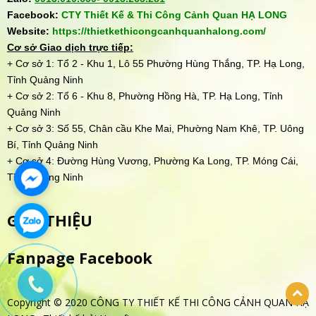
Facebook:
CTY Thiết Kế & Thi Công Cảnh Quan HẠ LONG
Website:
https://thietkethicongcanhquanhalong.com/
Cơ sở Giao dịch trực tiếp:
+ Cơ sở 1: Tổ 2 - Khu 1, Lô 55 Phường Hùng Thắng, TP. Hạ Long,
Tỉnh Quảng Ninh
+ Cơ sở 2: Tổ 6 - Khu 8, Phường Hồng Hà, TP. Hạ Long, Tỉnh
Quảng Ninh
+ Cơ sở 3: Số 55, Chân cầu Khe Mai, Phường Nam Khê, TP. Uông
Bí, Tỉnh Quảng Ninh
+ Cơ sở 4: Đường Hùng Vương, Phường Ka Long, TP. Móng Cái,
Tỉnh Quảng Ninh
GIỚI THIỆU
Fanpage Facebook
Copyright © 2020 CÔNG TY THIẾT KẾ THI CÔNG CẢNH QUAN HẠ