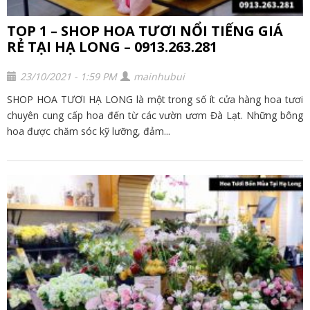
TOP 1 – SHOP HOA TƯƠI NỔI TIẾNG GIÁ
RẺ TẠI HẠ LONG – 0913.263.281
23/10/2021 - 1:59 PM
mainhubui
SHOP HOA TƯƠI HẠ LONG là một trong số ít cửa hàng hoa tươi
chuyên cung cấp hoa đến từ các vườn ươm Đà Lạt. Những bông
hoa được chăm sóc kỹ lưỡng, đảm...