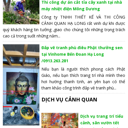
Thi công dự án cắt tỉa cây xanh tại nhà
máy nhiệt điện Mông Dương
Công ty TNHH THIẾT KẾ VÀ THI CÔNG
CẢNH QUAN HẠ LONG rất vinh dự khi được
quý khách hàng tin tưởng ,giao cho chúng tôi những trọng trách
cao cả trong suốt những năm...
Đắp vẽ tranh phù điêu Phật thưởng sen
tại Vinhome Bến Đoan Hạ Long
/0913.263.281
Nếu bạn là người thích phong cách Phật
Giáo, nếu bạn thích trang trí nhà mình theo
hơi hướng thanh tịnh, an yên bạn có thể
tham khảo công trình đắp vẽ tranh phù...
DỊCH VỤ CẢNH QUAN
Dịch vụ trang trí tiểu
cảnh, sân vườn tết