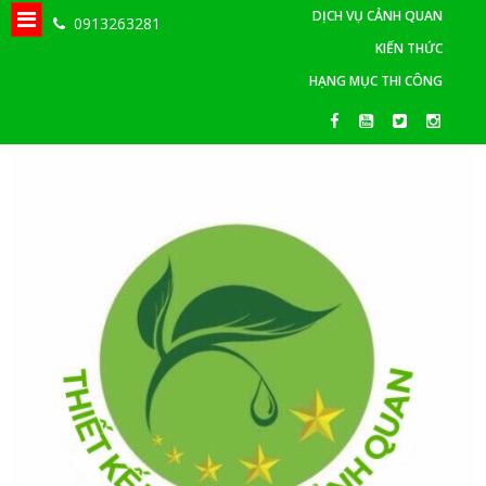
DỊCH VỤ CẢNH QUAN
0913263281
KIẾN THỨC
HẠNG MỤC THI CÔNG