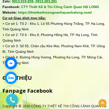
Zalo:
0913.019.659-
0913.263.281
Facebook:
CTY Thiết Kế & Thi Công Cảnh Quan HẠ LONG
Website:
https://thietkethicongcanhquanhalong.com/
Cơ sở Giao dịch trực tiếp:
+ Cơ sở 1: Tổ 2 - Khu 1, Lô 55 Phường Hùng Thắng, TP. Hạ Long,
Tỉnh Quảng Ninh
+ Cơ sở 2: Tổ 6 - Khu 8, Phường Hồng Hà, TP. Hạ Long, Tỉnh
Quảng Ninh
+ Cơ sở 3: Số 55, Chân cầu Khe Mai, Phường Nam Khê, TP. Uông
Bí, Tỉnh Quảng Ninh
+ Cơ sở 4: Đường Hùng Vương, Phường Ka Long, TP. Móng Cái,
Tỉnh Quảng Ninh
GIỚI THIỆU
Fanpage Facebook
Copyright © 2020 CÔNG TY THIẾT KẾ THI CÔNG CẢNH QUAN HẠ