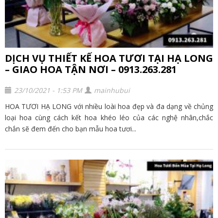
DỊCH VỤ THIẾT KẾ HOA TƯƠI TẠI HẠ LONG
– GIAO HOA TẬN NƠI – 0913.263.281
23/10/2021 - 1:53 PM
mainhubui
HOA TƯƠI HẠ LONG với nhiều loài hoa đẹp và đa dạng về chủng
loại hoa cùng cách kết hoa khéo léo của các nghệ nhân,chắc
chắn sẽ đem đến cho bạn mẫu hoa tươi...