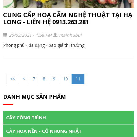
CUNG CẤP HOA CẮM NGHỆ THUẬT TẠI HẠ
LONG - LIÊN HỆ 0913.263.281
20/03/2021 - 1:58 PM
mainhubui
Phong phú - đa dạng - bao giá thị trường
<<
<
7
8
9
10
11
DANH MỤC SẢN PHẨM
CÂY CÔNG TRÌNH
CÂY HOA NỀN - CỎ NHUNG NHẬT