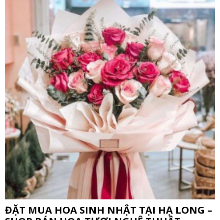
ĐẶT MUA HOA SINH NHẬT TẠI HẠ LONG –