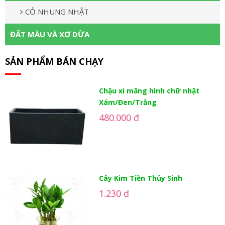
CỎ NHUNG NHẬT
ĐẤT MÀU VÀ XƠ DỪA
SẢN PHẨM BÁN CHẠY
Chậu xi măng hình chữ nhật
Xám/Đen/Trắng
480.000 đ
Cây Kim Tiền Thủy Sinh
1.230 đ